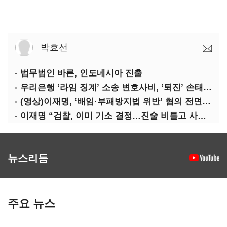
박효선
법무법인 바른, 인도네시아 진출
우리은행 ‘라임 징계’ 소송 변호사비, ‘퇴진’ 손태승 회장 개인이 납부하나
(영상)이재명, ‘배임·부패방지법 위반’ 혐의 전면 반박(종합)
이재명 “검찰, 이미 기소 결정…진술 비틀고 사건 조작에 악용”
뉴스리듬
주요 뉴스