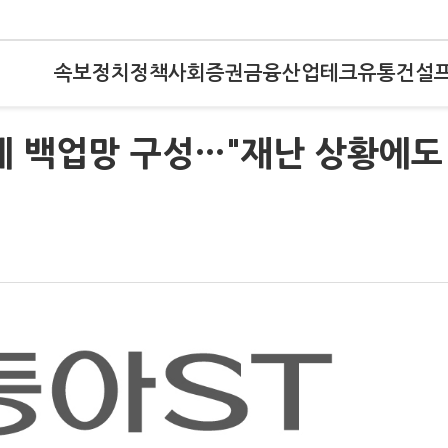
속보
정치
정책
사회
증권
금융
산업
테크
유통
건설
드에 백업망 구성…"재난 상황에도