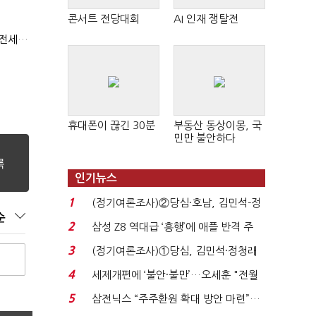
콘서트 전당대회
AI 인재 쟁탈전
(부동산 세제 개편)"절세 매물 늘어도 집값 하락 제한적"…전세난·양극화 심화 우려
휴대폰이 끊긴 30분
부동산 동상이몽, 국
민만 불안하다
인기뉴스
1
(정기여론조사)②당심·호남, 김민석-정
순
청래 '초접전'...
2
삼성 Z8 역대급 ‘흥행’에 애플 반격 주
목…9월 ‘폴...
3
(정기여론조사)①당심, 김민석·정청래
'초접전'…대통령 ...
4
세제개편에 ‘불안·불만’…오세훈 "전월
세 구하기 더 ...
5
삼전닉스 “주주환원 확대 방안 마련”…