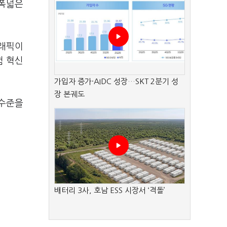
 폭넓은
트래픽이
험 혁신
가입자 증가·AIDC 성장…SKT 2분기 성
장 본궤도
 수준을
배터리 3사, 호남 ESS 시장서 ‘격돌’