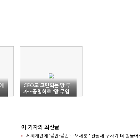
에
CEO도 고민되는 망 투
적
자…공청회로 '망 무임
승차'법 논의 물꼬 틀까
이 기자의 최신글
세제개편에 ‘불안·불만’…오세훈 "전월세 구하기 더 힘들어