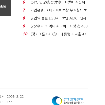
로이터에 성명...
6
(SPC 민낯)④솜방망이 처벌에 식품위
생법 위반 반복...
7
기업은행, 소비자피해보상 부실심사·보
이스피싱 공시 ...
8
영업익 늘린 LGU+…보안·AIDC '신사
업 드라이브'...
9
경상수지 또 역대 최고치…사상 첫 400
억달러에 '3% 성...
10
(정기여론조사)⑤이 대통령 지지율 47.
7%…일주일 만에 ...
 2008. 2. 22
28-3377