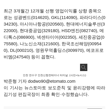
최근 3개월간 12개월 선행 영업이익률 상향 종목으
로는
성광벤드(014620)
,
GKL(114090)
,
파라다이스(0
34230)
,
아시아나항공(020560)
,
현대에너지솔루션(3
22000)
,
현대중공업(329180)
,
HSD엔진(082740)
,
메
디톡스(086900)
,
넥센타이어(002350)
,
세진중공업(0
75580)
,
나노신소재(121600)
,
한국조선해양(00954
0)
,
DL(000210)
,
영원무역홀딩스(009970)
,
에코프로
비엠(247540)
등이 꼽혔다.
인천 연수구 인천신항컨테이너 터미널. (사진=뉴시스)
박준형 기자 dodwo90@etomato.com
이 기사는 뉴스토마토 보도준칙 및 윤리강령에 따라
김기성 편집국장이 최종 확인·수정했습니다.