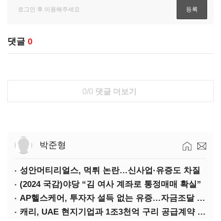
댓글
0
0/0
댓글 더보기
박준형
성안머티리얼스, 먹튀 논란…신사업·유증도 차질
(2024 국감)야당 “김 여사 계좌로 통정매매 확실”
AP헬스케어, 투자자 설득 없는 유증…자금조달 ‘빨간불’
캐리, UAE 현지기업과 1조3천억 구리 공급계약 체결