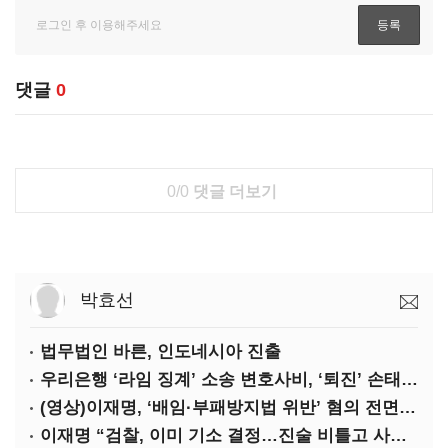
댓글
0
0/0
댓글 더보기
박효선
법무법인 바른, 인도네시아 진출
우리은행 ‘라임 징계’ 소송 변호사비, ‘퇴진’ 손태승 회장 개인이 납부하나
(영상)이재명, ‘배임·부패방지법 위반’ 혐의 전면 반박(종합)
이재명 “검찰, 이미 기소 결정…진술 비틀고 사건 조작에 악용”