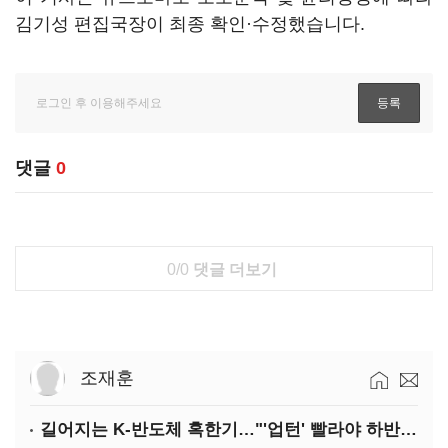
김기성 편집국장이 최종 확인·수정했습니다.
댓글
0
0/0
댓글 더보기
조재훈
길어지는 K-반도체 혹한기…"'업턴' 빨라야 하반기"