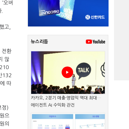
 ‘오버
.
했고,
뉴스리듬
 전환
지 않
210
만132
락에 따
카카오, 2분기 매출·영업익 역대 최대…
에이전트 AI 수익화 관건
보정)
억원으
억원의