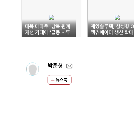
대북 테마주, 남북 관계
재영솔루텍, 삼성향 O
개선 기대에 '급등'…투
액츄에이터 생산 확대
자주의
기대-리서치알음
박준형
뉴스북