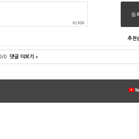
0
/
300
추천
0/0
댓글 더보기