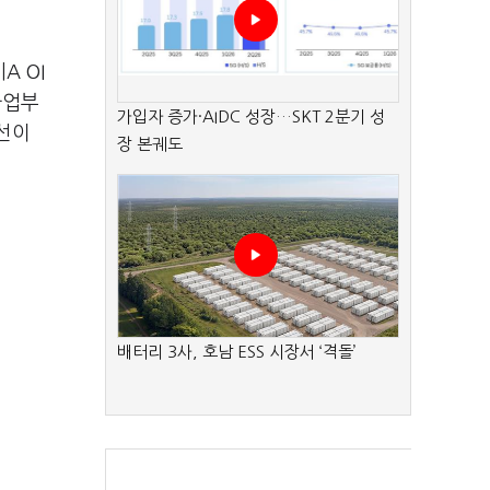
 OI
사업부
가입자 증가·AIDC 성장…SKT 2분기 성
선이
장 본궤도
배터리 3사, 호남 ESS 시장서 ‘격돌’