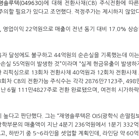
영솔루텍(049630)
에 대해 전환사채(CB) 주식전환에 따른
 주의할 필요가 있다고 조언했다. 적정주가는 제시하지 않았다
 영업이익 22억원으로 매출이 전년 동기 대비 17.0% 상승
흑자 달성에도 불구하고 44억원의 순손실을 기록했는데 이는
손실 55억원이 발생한 것”이라며 “실제 현금유출이 발생하
 리픽싱으로 13회차 전환사채 40억원과 12회차 전환사채 
3회차 CB의 전환가능 주식수는 각각 2876만7123주, 498
지난 6월 111만4827주로 전환 완료됐으며, 여전히 시가하
높다고 판단했다. 그는 “재영솔루텍은 OIS(광학식 손떨림
학부문의 매출액이 지난 4분기 236억원에서 1분기 332
고, 하반기 중 5~6라인을 셋업할 계획인데, 라인당 약 60