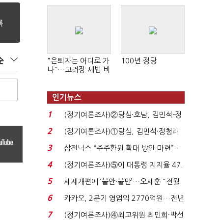
순
"은퇴자는 어디로 가
100년 정당
나"…고려장 세법 비
판 확산
인기뉴스
1
(정기여론조사)②당심·호남, 김민석-정
청래 '초접전'...
2
(정기여론조사)①당심, 김민석·정청래
'초접전'…대통령 ...
3
삼전닉스 “주주환원 확대 방안 마련”…
로이터에 성명...
4
(정기여론조사)⑤이 대통령 지지율 47.
7%…일주일 만에 ...
5
세제개편에 ‘불안·불만’…오세훈 "전월
세 구하기 더 ...
6
카카오, 2분기 영업익 2770억원…전년
비 36% 증가...
7
(정기여론조사)④최고위원 최민희·박선