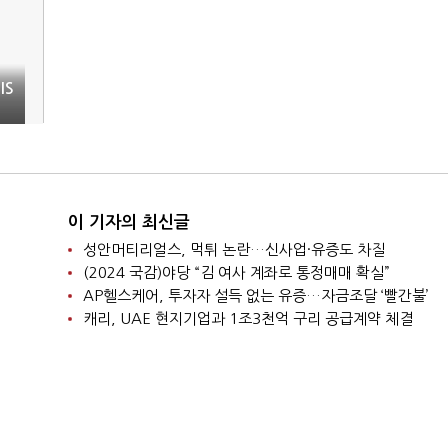
IS
이 기자의 최신글
성안머티리얼스, 먹튀 논란…신사업·유증도 차질
(2024 국감)야당 “김 여사 계좌로 통정매매 확실”
AP헬스케어, 투자자 설득 없는 유증…자금조달 ‘빨간불’
캐리, UAE 현지기업과 1조3천억 구리 공급계약 체결