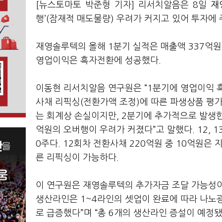
[뉴스토마토 박준형 기자] 리서치알음은 8일
재
행’(잠재적 매도물량) 우려가 커지고 있어 투자에
재영솔루텍의 올해 1분기 실적은 매출액 337억원,
영업이익은 흑자전환에 성공했다.
이동현 리서치알음 연구원은 “1분기에 영업이익 
사채 리픽싱(전환가액 조정)에 따른 파생상품 평가
는 회계상 손실이지만, 2분기에 추가적으로 발생한
억원의 오버행이 우려가 커졌다”고 말했다. 12, 1
0주다. 12회차 전환사채 220억원 중 10억원은 
른 리픽싱이 가능하다.
이 연구원은 재영솔루텍의 추가자금 조달 가능성이 
생산라인은 1~4라인의 셋업이 완료에 따라 나노광
로 급증했다”며 “총 6개의 생산라인 증설이 예정됐