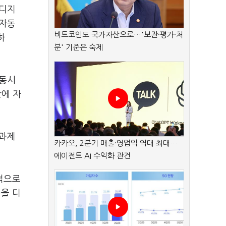
"디지
 자동
비트코인도 국가자산으로…'보관·평가·처
하
분' 기준은 숙제
 동시
반에 자
점과제
카카오, 2분기 매출·영업익 역대 최대…
에이전트 AI 수익화 관건
차적으로
준을 디