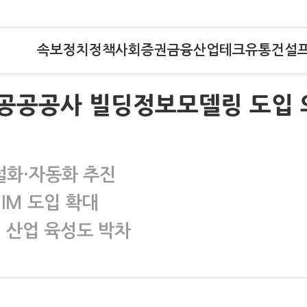
속보
정치
정책
사회
증권
금융
산업
테크
유통
건설
…공공공사 빌딩정보모델링 도입 
털화·자동화 추진
IM 도입 확대
 산업 육성도 박차