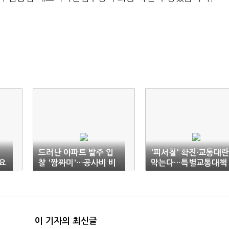
드러난 아파트 발주 입
'피서철' 확진·교통대란
요
찰 '짬짜미'…공사비 비
막는다…특별교통대책
교 모니터링 등 재발 방
가동
지
이 기자의 최신글