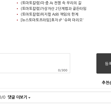
(토마토칼럼)미·중 AI 전쟁 속 우리의 길
(토마토칼럼)가상자산 2단계법과 골든타임
(토마토칼럼)피지컬 AI와 책임의 한계
[뉴스토마토프라임]효자 IP '슈퍼 마리오'
0
/
300
추천
0/0
댓글 더보기