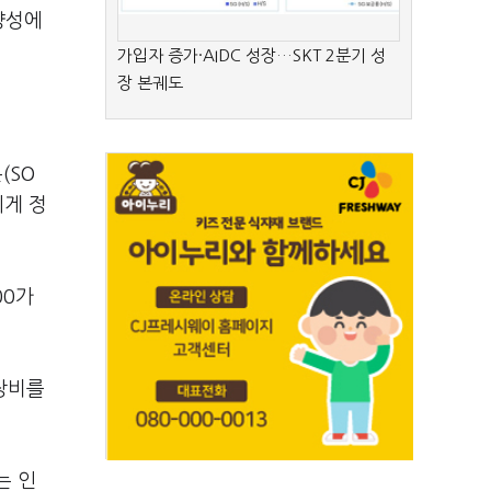
 양성에
가입자 증가·AIDC 성장…SKT 2분기 성
장 본궤도
(SO
에게 정
00가
전장비를
는 인