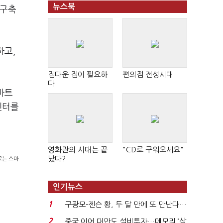
뉴스북
 구축
하고,
집다운 집이 필요하
편의점 전성시대
다
마트
센터를
영화관의 시대는 끝
"CD로 구워오세요"
났다?
료는 스마
인기뉴스
1
구광모-젠슨 황, 두 달 만에 또 만난다…
로봇·AI 등 논...
2
중국 이어 대만도 설비투자…메모리 ‘삼