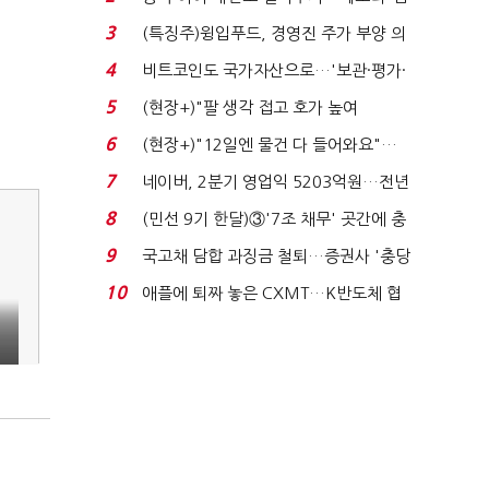
국전쟁’
3
(특징주)윙입푸드, 경영진 주가 부양 의
지에 상한가...
4
비트코인도 국가자산으로…'보관·평가·
처분' 기준은 ...
5
(현장+)"팔 생각 접고 호가 높여
요"…'덜 똘똘한 한 채' 20...
6
(현장+)"12일엔 물건 다 들어와요"…
빈 매대 채우며 문 연 ...
7
네이버, 2분기 영업익 5203억원…전년
비 0.2% 감소...
8
(민선 9기 한달)③'7조 채무' 곳간에 충
격…추미애, 20년...
9
국고채 담합 과징금 철퇴…증권사 '충당
금 폭탄' 우려...
10
애플에 퇴짜 놓은 CXMT…K반도체 협
상력 ‘호재’...