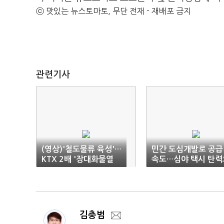
ⓒ 맛있는 뉴스토마토, 무단 전재 - 재배포 금지
관련기사
(영상)'철도물류 육성'…
민간 도심개발로 공급
KTX 2배 '장대화물열
속도…심야 택시 탄력
차' 달린다
금제 도입
김충범