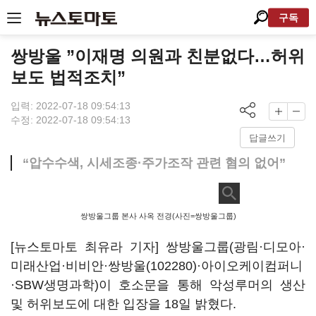
구독
쌍방울 ”이재명 의원과 친분없다…허위
보도 법적조치”
입력: 2022-07-18 09:54:13
수정: 2022-07-18 09:54:13
답글쓰기
“압수수색, 시세조종·주가조작 관련 혐의 없어”
쌍방울그룹 본사 사옥 전경(사진=쌍방울그룹)
[뉴스토마토 최유라 기자] 쌍방울그룹(광림·디모아·
미래산업·비비안·
쌍방울(102280)
·아이오케이컴퍼니
·SBW생명과학)이 호소문을 통해 악성루머의 생산
및 허위보도에 대한 입장을 18일 밝혔다.