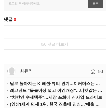
댓글
0
0/0
댓글 더보기
최유라
날로 높아지는 K-패션·뷰티 인기…이커머스는 역직구 키운다
레고랜드 "물놀이장 열고 야간개장"…티켓값은 동결
"치킨엔 수제맥주"…시장 포화에 신사업 드라이브
(영상)세계 면세 1위, 한국 진출에 진심…'매출 증빙' 물어봤다