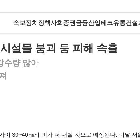
속보
정치
정책
사회
증권
금융
산업
테크
유통
건설
…시설물 붕괴 등 피해 속출
강수량 많아
너져
 사이 30~40㎜의 비가 더 내릴 것으로 예상된다. 이날 