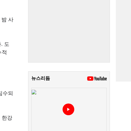
 밤 사
. 도
누적
뉴스리듬
 침수되
 한강