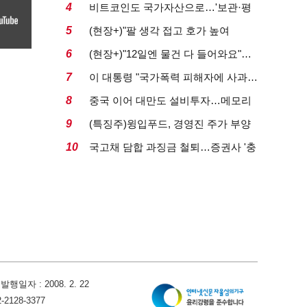
다…로봇·AI 등 논...
4
비트코인도 국가자산으로…'보관·평
가·처분' 기준은 ...
5
(현장+)"팔 생각 접고 호가 높여
요"…'덜 똘똘한 한 채' 20...
6
(현장+)"12일엔 물건 다 들어와요"…
빈 매대 채우며 문 연 ...
7
이 대통령 "국가폭력 피해자에 사과…
적극적 조사로 진...
8
중국 이어 대만도 설비투자…메모리
‘삼국전쟁’
9
(특징주)윙입푸드, 경영진 주가 부양
의지에 상한가...
10
국고채 담합 과징금 철퇴…증권사 '충
당금 폭탄' 우려...
자 : 2008. 2. 22
128-3377