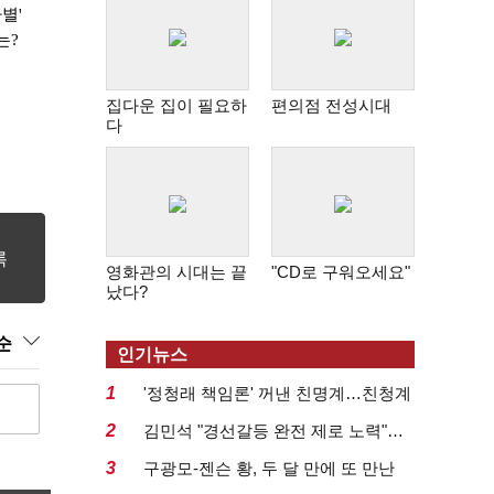
별'
는?
집다운 집이 필요하
편의점 전성시대
다
영화관의 시대는 끝
"CD로 구워오세요"
났다?
순
인기뉴스
1
'정청래 책임론' 꺼낸 친명계…친청계
는 추가투표 때리기...
2
김민석 "경선갈등 완전 제로 노력"…
정청래 "반명 공세 사...
3
구광모-젠슨 황, 두 달 만에 또 만난