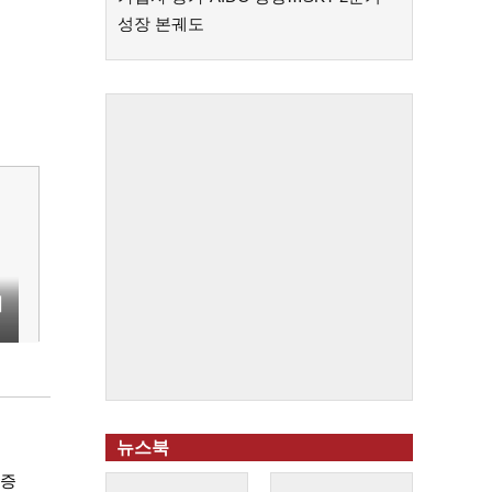
성장 본궤도
서
뉴스북
급증