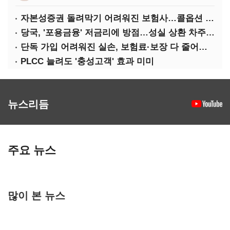
자본성증권 돌려막기 어려워진 보험사…콜옵션 부담 급증
당국, '포용금융' 저금리에 방점…성실 상환 차주는 '역차별'
단독 가입 어려워진 실손, 보험료·보장 다 줄어든 5세대는?
PLCC 늘려도 '충성고객' 효과 미미
뉴스리듬
주요 뉴스
많이 본 뉴스