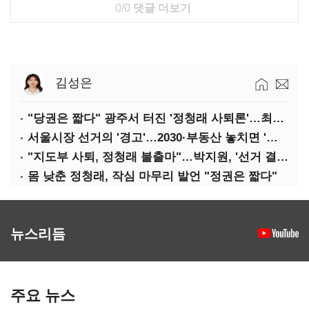
0/0
댓글 더보기
김성은
"당권은 짧다" 광주서 터진 '정청래 사퇴론'…최고위 '아수라장'
서울시장 선거의 '경고'…2030·부동산 놓치면 '총선도 대선도' 패배
"지도부 사퇴, 정청래 불출마"…박지원, '선거 결과 책임' 강조
몸 낮춘 정청래, 작심 마무리 발언 "정권은 짧다"
뉴스리듬
주요 뉴스