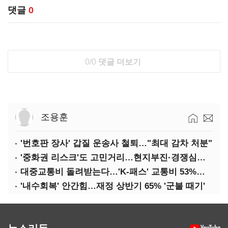
댓글
0
0/0
댓글 더보기
조용훈
'번호판 장사' 갑질 운송사 철퇴…"최대 감차 처분"
'중화권 리스크'도 고민거리…현지부진·경쟁심화·양안냉각
대중교통비 돌려받는다…'K-패스' 교통비 53%까지 환급
'내수회복' 안간힘…재정 상반기 65% '군불 때기'
뉴스리듬