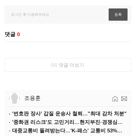
댓글
0
0/0
댓글 더보기
조용훈
'번호판 장사' 갑질 운송사 철퇴…"최대 감차 처분"
'중화권 리스크'도 고민거리…현지부진·경쟁심화·양안냉각
대중교통비 돌려받는다…'K-패스' 교통비 53%까지 환급