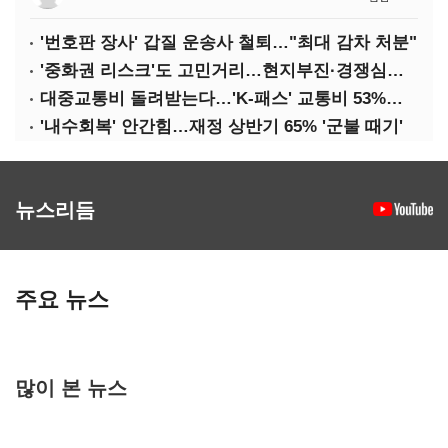
'번호판 장사' 갑질 운송사 철퇴…"최대 감차 처분"
'중화권 리스크'도 고민거리…현지부진·경쟁심화·양안냉각
대중교통비 돌려받는다…'K-패스' 교통비 53%까지 환급
'내수회복' 안간힘…재정 상반기 65% '군불 때기'
뉴스리듬
주요 뉴스
많이 본 뉴스