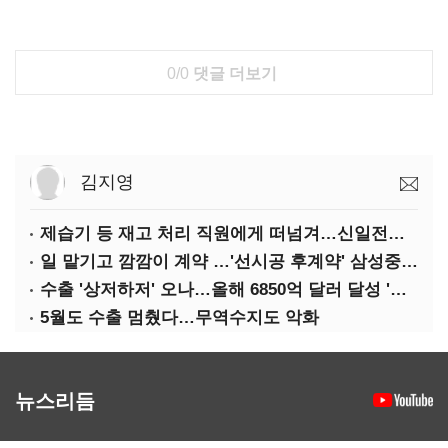
0/0
댓글 더보기
김지영
제습기 등 재고 처리 직원에게 떠넘겨…신일전자 '과징금 처벌'
일 맡기고 깜깜이 계약 …'선시공 후계약' 삼성중공업 덜미
수출 '상저하저' 오나…올해 6850억 달러 달성 '빨간불'
5월도 수출 멈췄다…무역수지도 악화
뉴스리듬