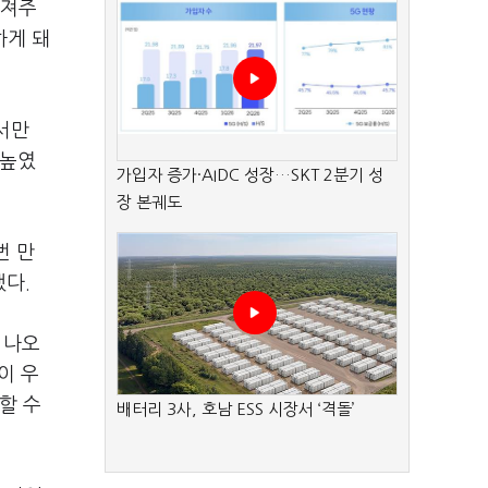
다져주
하게 돼
서만
 높였
가입자 증가·AIDC 성장…SKT 2분기 성
장 본궤도
번 만
했다
.
 나오
이 우
할 수
배터리 3사, 호남 ESS 시장서 ‘격돌’