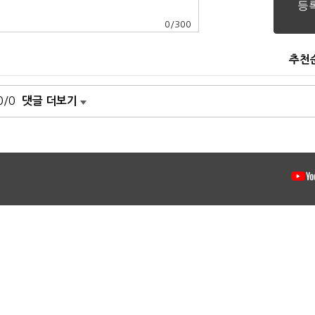
0
/
300
추천
0/0
댓글 더보기