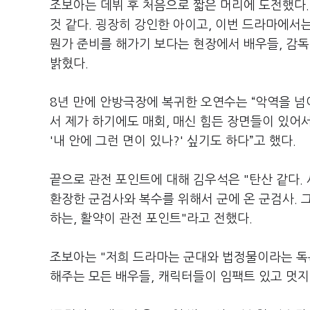
조보아는 데뷔 후 처음으로 짧은 머리에 도전했다
것 같다
.
굉장히 강인한 아이고
,
이번 드라마에서는
뭔가 준비를 해가기 보다는 현장에서 배우들
,
감독
밝혔다
.
8
년 만에 안방극장에 복귀한 오연수는
“
악역을 넘
서 제가 하기에도 매회
,
매신 힘든 장면들이 있어
'
내 안에 그런 면이 있나
?'
싶기도 하다
”
고 했다
.
끝으로 관전 포인트에 대해 김우석은
"
탄산 같다
.
환장한 군검사와 복수를 위해서 군에 온 군검사
.
하는
,
활약이 관전 포인트
"
라고 전했다
.
조보아는
"
저희 드라마는 군대와 법정물이라는 독
해주는 모든 배우들
,
캐릭터들이 임팩트 있고 멋지