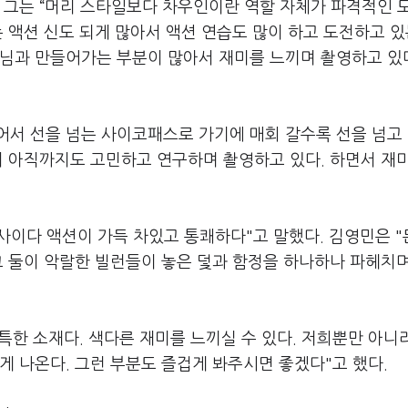
.
그는
“
머리 스타일보다 차우인이란 역할 자체가 파격적인 
 액션 신도 되게 많아서 액션 연습도 많이 하고 도전하고 
님과 만들어가는 부분이 많아서 재미를 느끼며 촬영하고 있
어서 선을 넘는 사이코패스로 가기에 매회 갈수록 선을 넘고
서 아직까지도 고민하고 연구하며 촬영하고 있다
.
하면서 재
사이다 액션이 가득 차있고 통쾌하다
"
고 말했다
.
김영민은
"
그 둘이 악랄한 빌런들이 놓은 덫과 함정을 하나하나 파헤치
특한 소재다
.
색다른 재미를 느끼실 수 있다
.
저희뿐만 아니
게 나온다
.
그런 부분도 즐겁게 봐주시면 좋겠다
"
고 했다
.