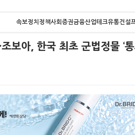
속보
정치
정책
사회
증권
금융
산업
테크
유통
건설
·조보아, 한국 최초 군법정물 ‘