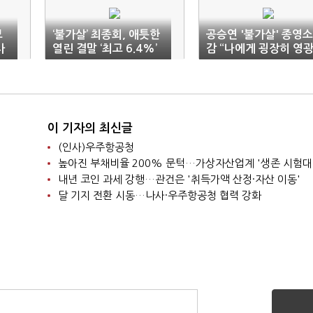
보
‘불가살’ 최종회, 애틋한
공승연 '불가살' 종영소
사
열린 결말 ‘최고 6.4%’
감 “나에게 굉장히 영
스러운 작품”
이 기자의 최신글
(인사)우주항공청
높아진 부채비율 200% 문턱…가상자산업계 '생존 시험대
내년 코인 과세 강행…관건은 '취득가액 산정·자산 이동'
달 기지 전환 시동…나사·우주항공청 협력 강화