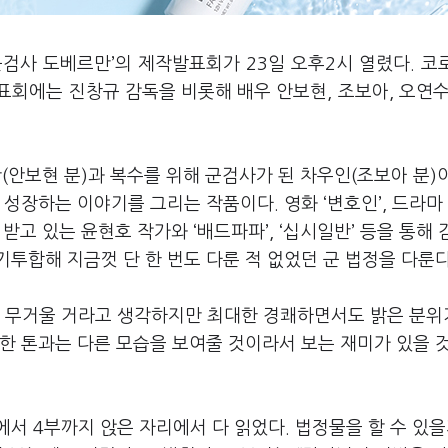
군검사 도베르만
’
의 제작발표회가
23
일 오후
2
시 열렸다
.
코
표회에는 진창규 감독을 비롯해 배우 안보현
,
조보아
,
오연
만
(
안보현 분
)
과 복수를 위해 군검사가 된 차우인
(
조보아 분
)
로 성장하는 이야기를 그리는 작품이다
.
영화
‘
변호인
’,
드라마
 받고 있는 윤현호 작가와
‘
배드파파
’, ‘
십시일반
’
등을 통해 
투합해 지금껏 단 한 번도 다룬 적 없었던 군 법정을 다룬
.
무거울 거라고 생각하지만 최대한 경쾌하면서도 밝은 분위
한 톤과는 다른 모습을 보여줄 것이라서 보는 재미가 있을 
에서
4
부까지 앉은 자리에서 다 읽었다
.
법정물을 할 수 있을