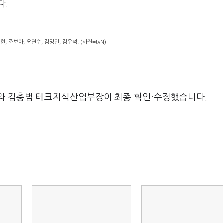
다
.
, 조보아, 오연수, 김영민, 김우석. (사진=tvN)
라 김충범 테크지식산업부장이 최종 확인·수정했습니다.