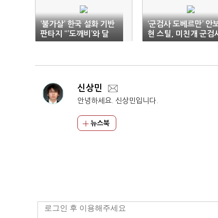
‘불가살’ 한국 설화 기반
‘군검사 도베르만’ 안
판타지 “’도깨비’와 달
현 스틸, 미친개 군검
라” (종합)
변신 완료
신상민
안녕하세요. 신상민입니다.
뉴스북