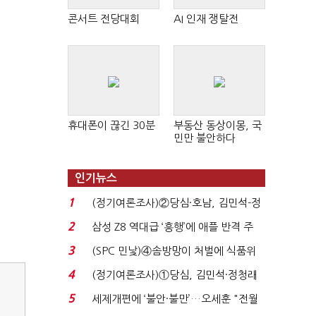
콘서트 전당대회
AI 인재 쟁탈전
휴대폰이 끊긴 30분
부동산 동상이몽, 국
민만 불안하다
인기뉴스
1
(정기여론조사)②당심·호남, 김민석-정
청래 '초접전'...
2
삼성 Z8 역대급 ‘흥행’에 애플 반격 주
목…9월 ‘폴...
3
(SPC 민낯)④솜방망이 처벌에 식품위
생법 위반 반복...
4
(정기여론조사)①당심, 김민석·정청래
'초접전'…대통령 ...
5
세제개편에 ‘불안·불만’…오세훈 "전월