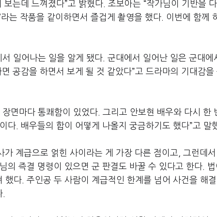
이 보는데 느껴졌다
”
고 밝혔다
.
조보아는
“
작가님이 기반을 
’
라는 작품을 같이하면서 즐겁게 촬영을 했다
.
이번에 함께 
서 일어나는 일을 알게 됐다
.
군대에서 일어난 일은 군대에
면 공감을 하면서 보게 될 것 같았다
”
고 드라마의 기대감을
.
장면마다 통쾌함이 있었다
.
그리고 안보현 배우와 다시 한 
팬이다
.
배우들의 합이 어떻게 나올지 궁금하기도 했다
”
고 말
사가 계급으로 얽힌 사이라는 게 가장 다른 점이고
,
그런데서
님의 즉결 명령이 있으면 군 판결도 바꿀 수 있다고 한다
.
법
 했다
.
주인공 두 사람이 계급적인 한계를 넘어 사건을 해결
다
.