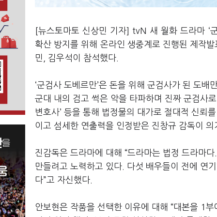
[뉴스토마토 신상민 기자]
tvN
새 월화 드라마
‘
확산 방지를 위해 온라인 생중계로 진행된 제작발
민
,
김우석이 참석했다
.
‘군검사 도베르만
’
은 돈을 위해 군검사가 된 도배
군대 내의 검고 썩은 악을 타파하며 진짜 군검사
변호사
’
등을 통해 법정물의 대가로 절대적 신뢰를
이고 섬세한 연출력을 인정받은 진창규 감독이 의기
진감독은 드라마에 대해
“
드라마는 법정 드라마다
만들려고 노력하고 있다
.
다섯 배우들이 전에 연기
다
”
고 자신했다
.
안보현은 작품을 선택한 이유에 대해
“
대본을
1
부