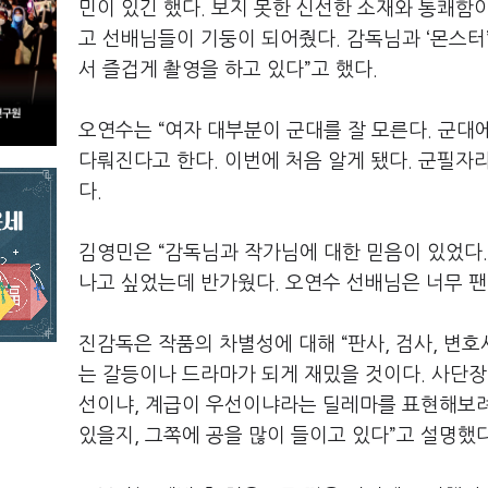
민이 있긴 했다
.
보지 못한 신선한 소재와 통쾌함
고 선배님들이 기둥이 되어줬다
.
감독님과
‘
몬스터
서 즐겁게 촬영을 하고 있다
”
고 했다
.
오연수는
“
여자 대부분이 군대를 잘 모른다
.
군대에
다뤄진다고 한다
.
이번에 처음 알게 됐다
.
군필자라
다
.
김영민은
“
감독님과 작가님에 대한 믿음이 있었다
나고 싶었는데 반가웠다
.
오연수 선배님은 너무 
진감독은 작품의 차별성에 대해
“
판사
,
검사
,
변호
는 갈등이나 드라마가 되게 재밌을 것이다
.
사단장
선이냐
,
계급이 우선이냐라는 딜레마를 표현해보려
있을지
,
그쪽에 공을 많이 들이고 있다
”
고 설명했