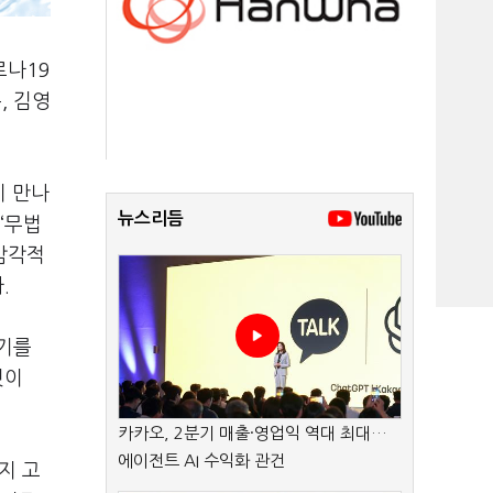
로나
19
수
,
김영
이 만나
뉴스리듬
‘
무법
감각적
다
.
기를
것이
카카오, 2분기 매출·영업익 역대 최대…
에이전트 AI 수익화 관건
지 고