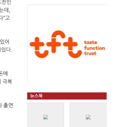
도전인
있는데
,
다
”
고
 있어
미있다
.
돈에
며 극복
뉴스북
라 출연