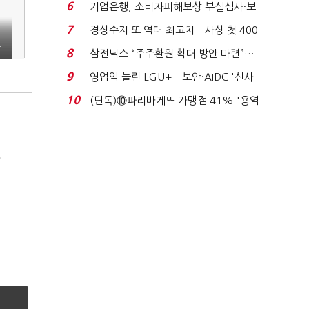
세 구하기 더 ...
6
기업은행, 소비자피해보상 부실심사·보
이스피싱 공시 ...
7
경상수지 또 역대 최고치…사상 첫 400
억달러에 '3% 성...
광
8
삼전닉스 “주주환원 확대 방안 마련”…
로이터에 성명...
9
영업익 늘린 LGU+…보안·AIDC '신사
업 드라이브'...
10
(단독)⑩파리바게뜨 가맹점 41% '용역
제빵기사 없어'…고...
'