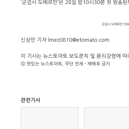
‘
군검사 도베르만
’
은
28
일 밤
10
시
30
분 첫 방송된
군검사 도베르만 안보현
신상민 기자 lmez0810@etomato.com
이 기사는 뉴스토마토 보도준칙 및 윤리강령에 따
ⓒ 맛있는 뉴스토마토, 무단 전재 - 재배포 금지
관련기사