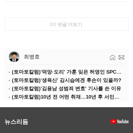
0/0
댓글 더보기
최병호
(토마토칼럼)'덕망·도리' 가훈 잊은 허영인 SPC그룹 회장
(토마토칼럼)'생육신' 김시습에겐 후손이 있을까?
(토마토칼럼)'김용남 성범죄 변호' 기사를 쓴 이유
(토마토칼럼)10년 전 어떤 취재…10년 후 서민석·박상용
뉴스리듬