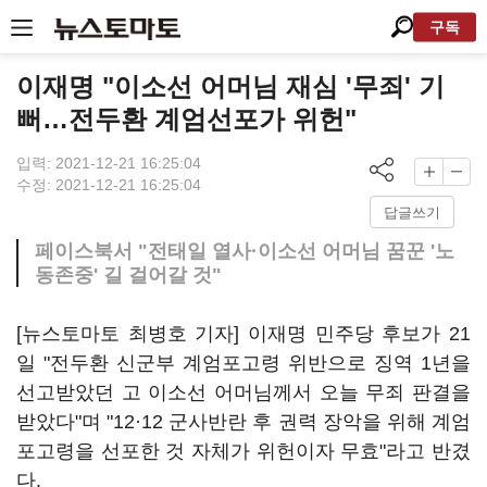
구독
이재명 "이소선 어머님 재심 '무죄' 기
뻐…전두환 계엄선포가 위헌"
입력: 2021-12-21 16:25:04
수정: 2021-12-21 16:25:04
답글쓰기
페이스북서 "전태일 열사·이소선 어머님 꿈꾼 '노
동존중' 길 걸어갈 것"
[뉴스토마토 최병호 기자] 이재명 민주당 후보가 21
일 "전두환 신군부 계엄포고령 위반으로 징역 1년을
선고받았던 고 이소선 어머님께서 오늘 무죄 판결을
받았다"며 "12·12 군사반란 후 권력 장악을 위해 계엄
포고령을 선포한 것 자체가 위헌이자 무효"라고 반겼
다.