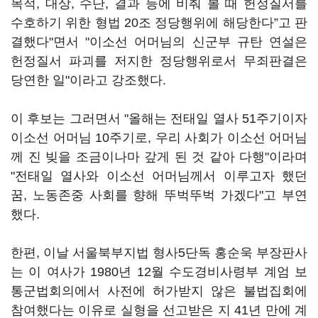
목적, 대상, 수단, 결과 등에 비춰 볼 때 헌정질서를
수호하기 위한 형법 20조 정당행위에 해당한다”고 판
결했다"면서 "이소선 어머님의 신군부 규탄 연설은
헌정질서 파괴를 저지한 정당행위로서 무죄판결은
당연한 일"이라고 강조했다.
이 후보는 그러면서 "올해는 전태일 열사 51주기이자
이소선 어머님 10주기로, 우리 사회가 이소선 어머님
께 진 빚을 조금이나마 갚게 된 것 같아 다행"이라며
"전태일 열사와 이소선 어머님께서 이루고자 했던
꿈, 노동존중 사회를 향해 뚜벅뚜벅 가겠다"고 부연
했다.
한편, 이날 서울북부지법 형사5단독 홍순욱 부장판사
는 이 여사가 1980년 12월 수도경비사령부 계엄 보
통군법회의에서 사전에 허가받지 않은 불법집회에
참여했다는 이유로 실형을 선고받은 지 41년 만에 계