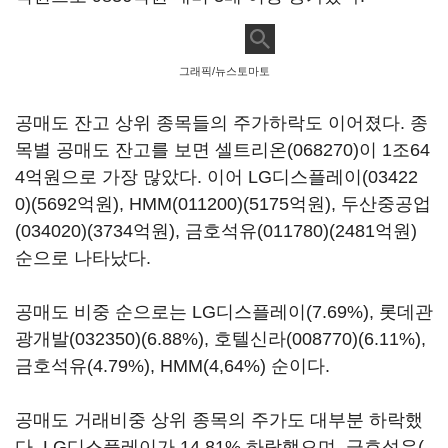
그래픽/뉴스토마토
공매도 잔고 상위 종목들의 주가하락도 이어졌다. 종
목별 공매도 잔고를 보면
셀트리온(068270)
이 1조64
4억원으로 가장 많았다. 이어
LG디스플레이(03422
0)
(5692억원),
HMM(011200)
(5175억원),
두산중공업
(034020)
(3734억원),
금호석유(011780)
(2481억원)
순으로 나타났다.
공매도 비중 순으로는 LG디스플레이(7.69%),
롯데관
광개발(032350)
(6.88%),
호텔신라(008770)
(6.11%),
금호석유(4.79%), HMM(4,64%) 순이다.
공매도 거래비중 상위 종목의 주가도 대부분 하락했
다. LG디스플레이가 14.81% 하락했으며, 금호석유(-