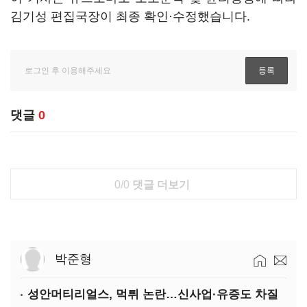
김기성 편집국장이 최종 확인·수정했습니다.
댓글
0
0/0
댓글 더보기
박준형
성안머티리얼스, 먹튀 논란…신사업·유증도 차질