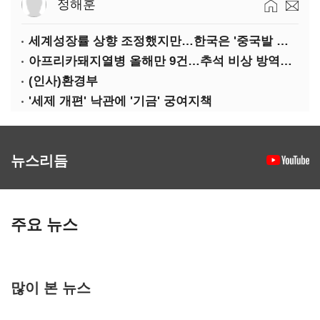
정해훈
세계성장률 상향 조정했지만…한국은 '중국발 살얼음판'
아프리카돼지열병 올해만 9건…추석 비상 방역에 '총력'
(인사)환경부
'세제 개편' 낙관에 '기금' 궁여지책
뉴스리듬
주요 뉴스
많이 본 뉴스