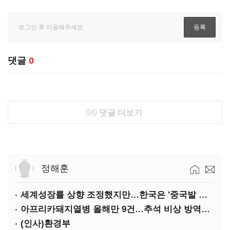
댓글
0
0/0
댓글 더보기
정해훈
세계성장률 상향 조정했지만…한국은 '중국발 살얼음판'
아프리카돼지열병 올해만 9건…추석 비상 방역에 '총력'
(인사)환경부