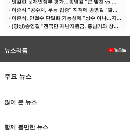
엇갈린 문재인정부 평가…송영길 "큰 발전 vs 이준석 "기본 점수"
이준석 "공수처, 무능 입증" 지적에 송영길 "팔다리 자른 게 국민의힘"
이준석, 안철수 단일화 가능성에 "상수 아냐…자의식 과잉"
(영상)송영길 "전국민 재난지원금, 홍남기와 상의·이재명 뜻 존중"
뉴스리듬
주요 뉴스
많이 본 뉴스
함께 볼만한 뉴스