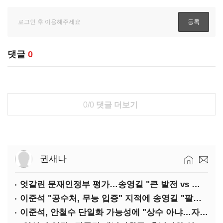
댓글
0
0/0
댓글 더보기
권새나
엇갈린 문재인정부 평가…송영길 "큰 발전 vs 이준석 "기본 점수"
이준석 "공수처, 무능 입증" 지적에 송영길 "팔다리 자른 게 국민의힘"
이준석, 안철수 단일화 가능성에 "상수 아냐…자의식 과잉"