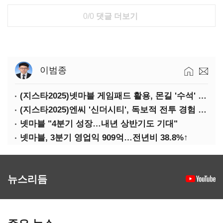
0/0
댓글 더보기
이범종
(지스타2025)넷마블 게임패드 활용, 몬길 '수석' 7대죄 '차석'
(지스타2025)엔씨 '신더시티', 독보적 전투 경험 필요
넷마블 "4분기 성장…내년 상반기도 기대"
넷마블, 3분기 영업익 909억…전년비 38.8%↑
뉴스리듬