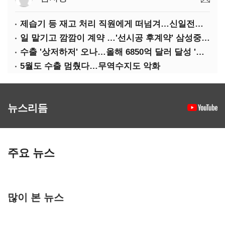
제습기 등 재고 처리 직원에게 떠넘겨…신일전자 '과징금 처벌'
일 맡기고 깜깜이 계약 …'선시공 후계약' 삼성중공업 덜미
수출 '상저하저' 오나…올해 6850억 달러 달성 '빨간불'
5월도 수출 멈췄다…무역수지도 악화
뉴스리듬
주요 뉴스
많이 본 뉴스