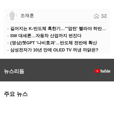
조재훈
길어지는 K-반도체 혹한기…"'업턴' 빨라야 하반기"
SW 대세론…자동차 산업까지 번진다
(영상)챗GPT '나비효과'…반도체 전반에 확산
삼성전자가 10년 만에 OLED TV 꺼낸 까닭은?
뉴스리듬
주요 뉴스