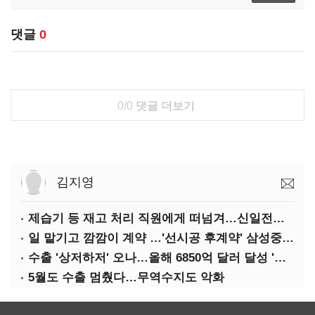
댓글
0
0/0
댓글 더보기
김지영
제습기 등 재고 처리 직원에게 떠넘겨…신일전자 '과징금 처벌'
일 맡기고 깜깜이 계약 …'선시공 후계약' 삼성중공업 덜미
수출 '상저하저' 오나…올해 6850억 달러 달성 '빨간불'
5월도 수출 멈췄다…무역수지도 악화