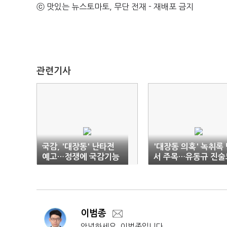
ⓒ 맛있는 뉴스토마토, 무단 전재 - 재배포 금지
관련기사
국감, '대장동' 난타전
'대장동 의혹' 녹취록
예고…정쟁에 국감기능
서 주목…유동규 진술
실종 우려
관건
이범종
안녕하세요, 이범종입니다.