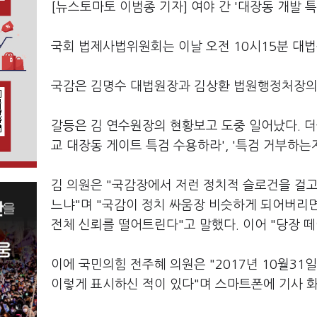
[뉴스토마토 이범종 기자] 여야 간 '대장동 개발 
국회 법제사법위원회는 이날 오전 10시15분 대
국감은 김명수 대법원장과 김상환 법원행정처장의 
갈등은 김 연수원장의 현황보고 도중 일어났다. 더
교 대장동 게이트 특검 수용하라', '특검 거부하는
김 의원은 "국감장에서 저런 정치적 슬로건을 걸
느냐"며 "국감이 정치 싸움장 비슷하게 되어버리
전체 신뢰를 떨어트린다"고 말했다. 이어 "당장 떼
이에 국민의힘 전주혜 의원은 "2017년 10월31
이렇게 표시하신 적이 있다"며 스마트폰에 기사 화