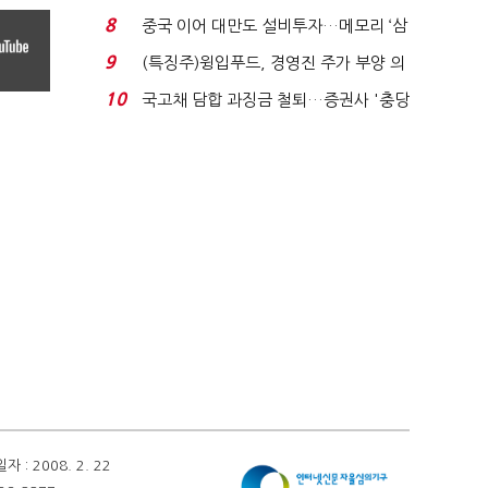
적극적 조사로 진...
8
중국 이어 대만도 설비투자…메모리 ‘삼
국전쟁’
9
(특징주)윙입푸드, 경영진 주가 부양 의
지에 상한가...
10
국고채 담합 과징금 철퇴…증권사 '충당
금 폭탄' 우려...
 2008. 2. 22