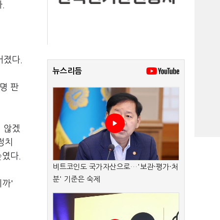
.
어졌다.
뉴스리듬
명 판
 않겠
정치
높였다.
비트코인도 국가자산으로…'보관·평가·처
분' 기준은 숙제
니까'