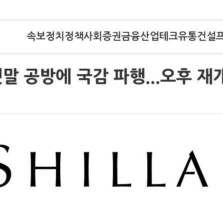
속보
정치
정책
사회
증권
금융
산업
테크
유통
건설
팻말 공방에 국감 파행...오후 재