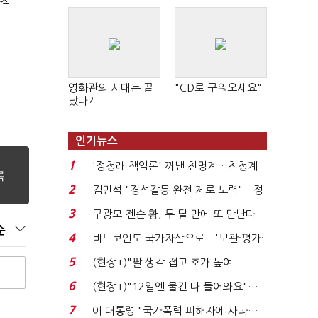
석'
영화관의 시대는 끝
"CD로 구워오세요"
났다?
인기뉴스
1
'정청래 책임론' 꺼낸 친명계…친청계
는 추가투표 때리기...
2
김민석 "경선갈등 완전 제로 노력"…정
청래 "반명 공세 사...
3
구광모-젠슨 황, 두 달 만에 또 만난다…
순
로봇·AI 등 논...
4
비트코인도 국가자산으로…'보관·평가·
처분' 기준은 ...
5
(현장+)"팔 생각 접고 호가 높여
요"…'덜 똘똘한 한 채' 20...
6
(현장+)"12일엔 물건 다 들어와요"…
빈 매대 채우며 문 연 ...
7
이 대통령 "국가폭력 피해자에 사과…