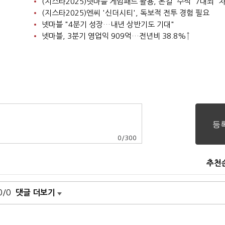
(지스타2025)넷마블 게임패드 활용, 몬길 '수석' 7대죄 '차
(지스타2025)엔씨 '신더시티', 독보적 전투 경험 필요
넷마블 "4분기 성장…내년 상반기도 기대"
넷마블, 3분기 영업익 909억…전년비 38.8%↑
0
/
300
추천
0/0
댓글 더보기