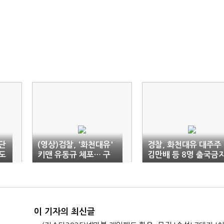
 단
(영상)검찰, '화천대유'
경찰, 화천대유 대주주
도
키맨 유동규 체포… 구
김만배 등 8명 출국금
속영장 청구 가능성(종
합)
이 기자의 최신글