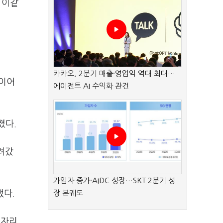
 이같
카카오, 2분기 매출·영업익 역대 최대…
 이어
에이전트 AI 수익화 관건
졌다.
려갔
가입자 증가·AIDC 성장…SKT 2분기 성
냈다.
장 본궤도
 자리