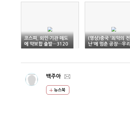
코스피, 외인·기관 매도
(영상)중국 '최악의 
에 약보합 출발…3120
난'에 멈춘 공장…우
선
기업 어쩌나
백주아
뉴스북