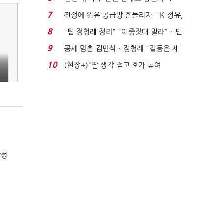
위'(1보)...
7
전쟁에 원유 공급망 흔들리자…K-정유,
에너지안보 핵심...
8
"팀 정청래 정리" "이중잣대 말라"…민
주 최고위원 계파 다...
9
공세 멈춘 김민석…정청래 "갈등은 제
가 수습"
10
(현장+)"팔 생각 접고 호가 높여
요"…'덜 똘똘한 한 채' 20...
달성