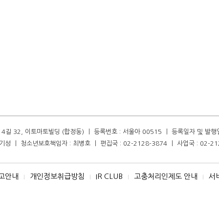
길 32, 이토마토빌딩 (합정동) ㅣ 등록번호 : 서울아 00515 ㅣ 등록일자 및 발행일자 :
성 ㅣ 청소년보호책임자 : 최병호 ㅣ 편집국 : 02-2128-3874 ㅣ 사업국 : 02-21
고안내
개인정보취급방침
IR CLUB
고충처리인제도 안내
서
I
I
I
I