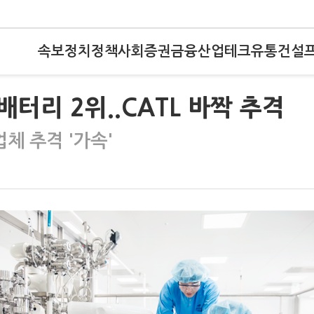
속보
정치
정책
사회
증권
금융
산업
테크
유통
건설
배터리 2위..CATL 바짝 추격
업체 추격 '가속'