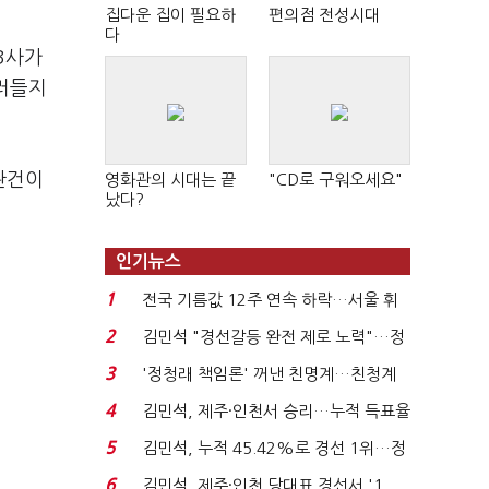
집다운 집이 필요하
편의점 전성시대
다
3사가
그러들지
관건이
영화관의 시대는 끝
"CD로 구워오세요"
났다?
인기뉴스
1
전국 기름값 12주 연속 하락…서울 휘
발윳값 1909원...
2
김민석 "경선갈등 완전 제로 노력"…정
청래 "반명 공세 사...
3
'정청래 책임론' 꺼낸 친명계…친청계
는 추가투표 때리기...
4
김민석, 제주·인천서 승리…누적 득표율
'1위 탈환'(종합)...
5
김민석, 누적 45.42%로 경선 1위…정
청래와 격차 0.86%p(...
6
김민석, 제주·인천 당대표 경선서 '1