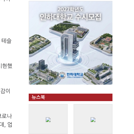
 테슬
 시현했
급감이
뉴스북
 코로나
데, 업