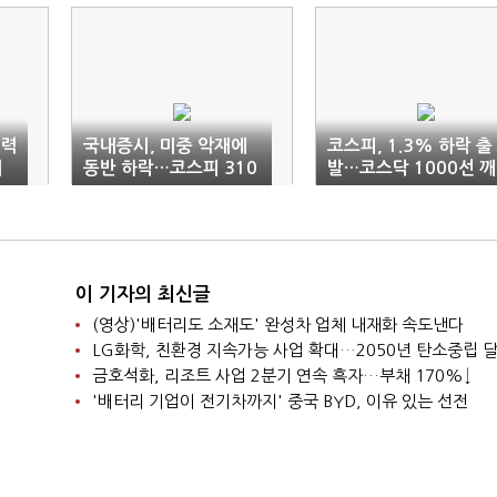
전력
국내증시, 미중 악재에
코스피, 1.3% 하락 출
리
동반 하락…코스피 310
발…코스닥 1000선 깨
0선 깨져
져
이 기자의 최신글
(영상)'배터리도 소재도' 완성차 업체 내재화 속도낸다
LG화학, 친환경 지속가능 사업 확대…2050년 탄소중립 
금호석화, 리조트 사업 2분기 연속 흑자…부채 170%↓
'배터리 기업이 전기차까지' 중국 BYD, 이유 있는 선전