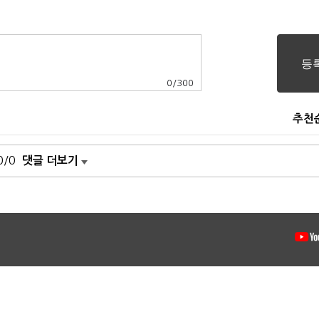
0
/
300
추천
0/0
댓글 더보기