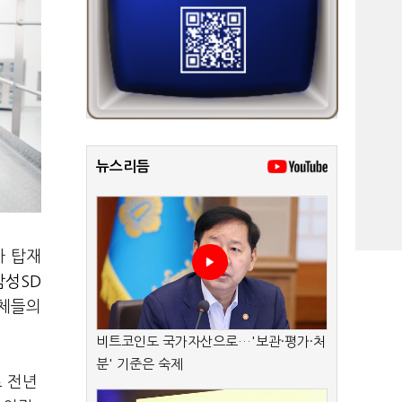
뉴스리듬
차 탑재
삼성SD
업체들의
비트코인도 국가자산으로…'보관·평가·처
분' 기준은 숙제
로 전년