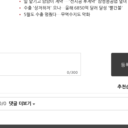
일 맡기고 깜깜이 계약 …'선시공 후계약' 삼성중공업 덜미
수출 '상저하저' 오나…올해 6850억 달러 달성 '빨간불'
5월도 수출 멈췄다…무역수지도 악화
0
/
300
추천
0/0
댓글 더보기