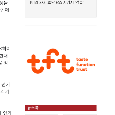
배터리 3사, 호남 ESS 시장서 ‘격돌’
장성을
방침에
SK하이
 현대
을 정
 전기
 쉬기
뉴스북
고 있기