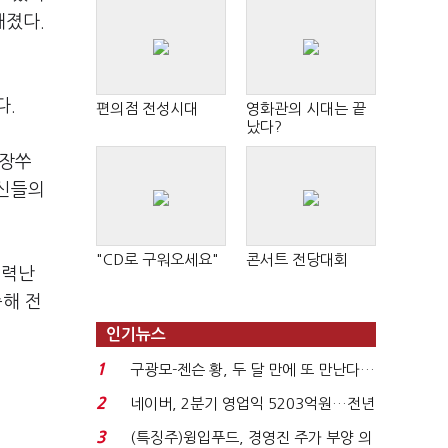
해졌다.
다.
편의점 전성시대
영화관의 시대는 끝
났다?
 장쑤
외신들의
"CD로 구워오세요"
콘서트 전당대회
전력난
증해 전
인기뉴스
1
구광모-젠슨 황, 두 달 만에 또 만난다…
로봇·AI 등 논...
2
네이버, 2분기 영업익 5203억원…전년
비 0.2% 감소...
3
(특징주)윙입푸드, 경영진 주가 부양 의