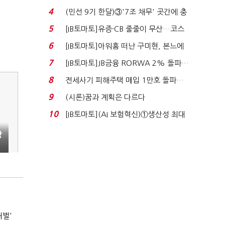
지에 상한가...
4
(민선 9기 한달)③'7조 채무' 곳간에 충
격…추미애, 20년...
5
[IB토마토]유증·CB 줄줄이 무산…코스
닥 벌점 급증에 ...
6
[IB토마토]아워홈 떠난 구미현, 본느에
340억 베팅…가...
7
[IB토마토]JB금융 RORWA 2% 돌파…
실적 견인은 은행 ...
8
전세사기 피해주택 매입 1만호 돌파…
누적 피해자 4만2...
9
(시론)꿈과 계획은 다르다
10
[IB토마토](AI 보험혁신)①생산성 최대
80% 개선…현실...
장
처벌'