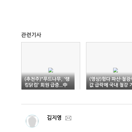
관련기사
(추천주)"푸드나무, '랭
(영상)헝다 파산·철광
킹닭컴' 회원 급증...中
값 급락에 국내 철강 
사업 인허가 완료"
격 하락 우려
김지영