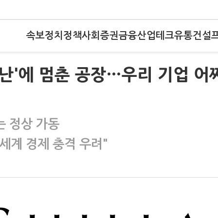
속보
정치
정책
사회
증권
금융
산업
테크
유통
건설
력난'에 멈춘 공장…우리 기업 어
는 정상 가동
세계 경제 충격 우려"