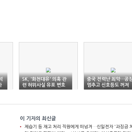
석
SK, '화천대유' 의혹 관
중국 전력난 최악…공
가
련 허위사실 유포 변호
멈추고 신호등도 꺼져
사 고발
이 기자의 최신글
제습기 등 재고 처리 직원에게 떠넘겨…신일전자 '과징금 