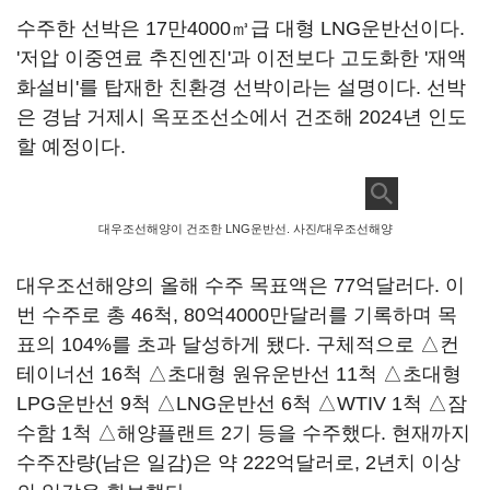
수주한 선박은 17만4000㎥급 대형 LNG운반선이다.
'저압 이중연료 추진엔진'과 이전보다 고도화한 '재액
화설비'를 탑재한 친환경 선박이라는 설명이다. 선박
은 경남 거제시 옥포조선소에서 건조해 2024년 인도
할 예정이다.
대우조선해양이 건조한 LNG운반선. 사진/대우조선해양
대우조선해양의 올해 수주 목표액은 77억달러다. 이
번 수주로 총 46척, 80억4000만달러를 기록하며 목
표의 104%를 초과 달성하게 됐다. 구체적으로 △컨
테이너선 16척 △초대형 원유운반선 11척 △초대형
LPG운반선 9척 △LNG운반선 6척 △WTIV 1척 △잠
수함 1척 △해양플랜트 2기 등을 수주했다. 현재까지
수주잔량(남은 일감)은 약 222억달러로, 2년치 이상