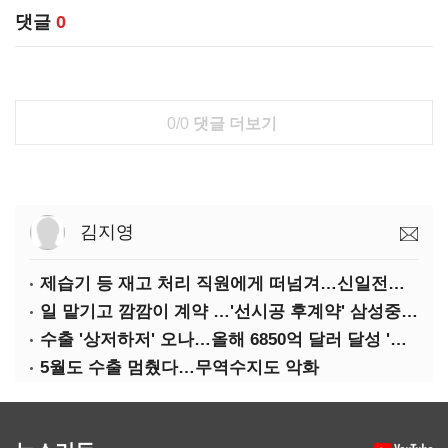
댓글
0
0/0
댓글 더보기
김지영
제습기 등 재고 처리 직원에게 떠넘겨…신일전자 '과징금 처벌'
일 맡기고 깜깜이 계약 …'선시공 후계약' 삼성중공업 덜미
수출 '상저하저' 오나…올해 6850억 달러 달성 '빨간불'
5월도 수출 멈췄다…무역수지도 악화