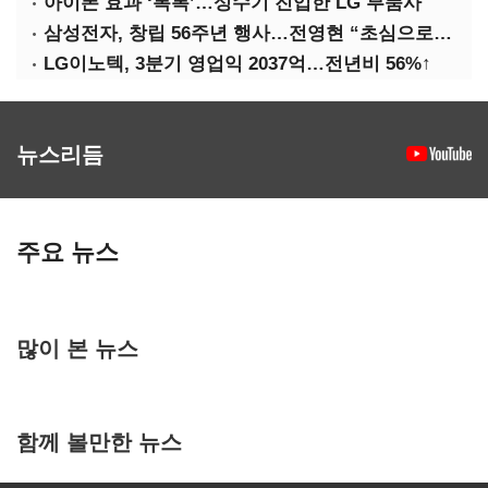
아이폰 효과 ‘톡톡’…성수기 진입한 LG 부품사
삼성전자, 창립 56주년 행사…전영현 “초심으로 경쟁력 회복해야”
LG이노텍, 3분기 영업익 2037억…전년비 56%↑
뉴스리듬
주요 뉴스
많이 본 뉴스
함께 볼만한 뉴스