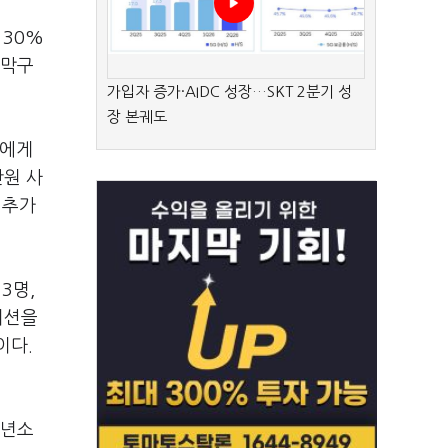
 30%
'막구
가입자 증가·AIDC 성장…SKT 2분기 성
장 본궤도
자에게
만원 사
 추가
3명,
디션을
이다.
청년소