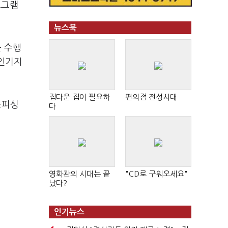
로그램
뉴스북
를 수행
유인기지
집다운 집이 필요하
편의점 전성시대
스피싱
다
영화관의 시대는 끝
"CD로 구워오세요"
났다?
인기뉴스