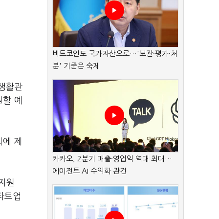
비트코인도 국가자산으로…'보관·평가·처
분' 기준은 숙제
 생활관
원할 예
회에 제
카카오, 2분기 매출·영업익 역대 최대…
에이전트 AI 수익화 관건
 지원
스타트업