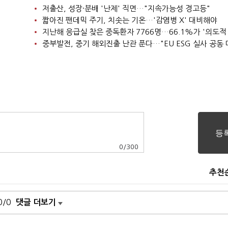
저출산, 성장·분배 '난제' 직면…"지속가능성 경고등"
짧아진 팬데믹 주기, 치솟는 기온…'감염병 X' 대비해야
지난해 응급실 찾은 중독환자 7766명…66.1%가 '의도적
중부발전, 중기 해외진출 난관 푼다…"EU ESG 실사 공동 
0
/
300
추천
0/0
댓글 더보기