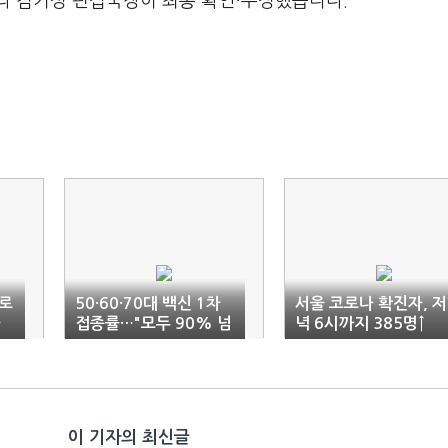
라 김기성 편집국장이 최종 확인·수정했습니다.
로
50·60·70대 백신 1차
서울 코로나 확진자, 저
자
접종률…"모두 90% 넘
녁 6시까지 385명↑
었다"
이 기자의 최신글