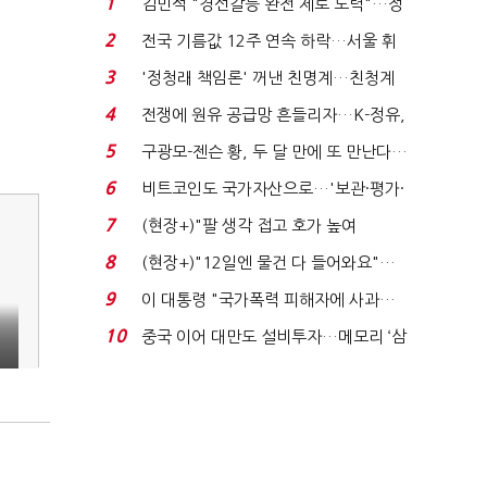
1
김민석 "경선갈등 완전 제로 노력"…정
청래 "반명 공세 사...
2
전국 기름값 12주 연속 하락…서울 휘
발윳값 1909원...
3
'정청래 책임론' 꺼낸 친명계…친청계
는 추가투표 때리기...
4
전쟁에 원유 공급망 흔들리자…K-정유,
에너지안보 핵심...
5
구광모-젠슨 황, 두 달 만에 또 만난다…
로봇·AI 등 논...
6
비트코인도 국가자산으로…'보관·평가·
처분' 기준은 ...
7
(현장+)"팔 생각 접고 호가 높여
요"…'덜 똘똘한 한 채' 20...
8
(현장+)"12일엔 물건 다 들어와요"…
빈 매대 채우며 문 연 ...
9
이 대통령 "국가폭력 피해자에 사과…
적극적 조사로 진...
10
중국 이어 대만도 설비투자…메모리 ‘삼
국전쟁’