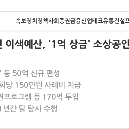
속보
정치
정책
사회
증권
금융
산업
테크
유통
건설
년 이색예산, '1억 상금' 소상공
치
 등 50억 신규 편성
당 150만원 사례비 지급
 지원프로그램 등 170억 투입
1년간 달 탐사 수행