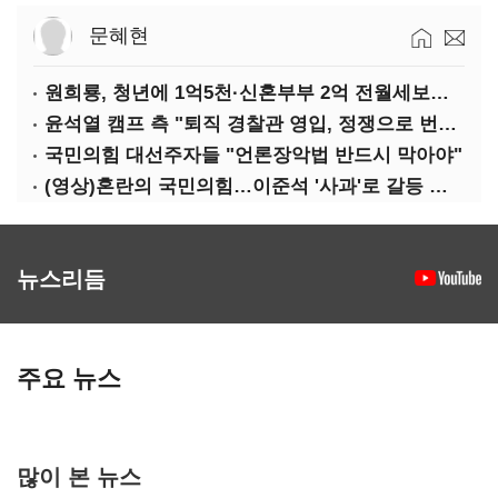
문혜현
원희룡, 청년에 1억5천·신혼부부 2억 전월세보증금 대출 공약
윤석열 캠프 측 "퇴직 경찰관 영입, 정쟁으로 번져…사죄"
국민의힘 대선주자들 "언론장악법 반드시 막아야"
(영상)혼란의 국민의힘…이준석 '사과'로 갈등 수습하나
뉴스리듬
주요 뉴스
많이 본 뉴스