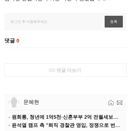
댓글
0
0/0
댓글 더보기
문혜현
원희룡, 청년에 1억5천·신혼부부 2억 전월세보증금 대출 공약
윤석열 캠프 측 "퇴직 경찰관 영입, 정쟁으로 번져…사죄"