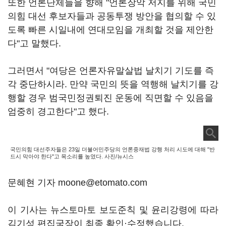
또한 언론단체들을 향해 "언론장악 저지를 위해 국민
의힘 대선 후보자들과 공동투쟁 방안을 협의할 수 있
도록 빠른 시일내에 연대모임을 개최할 것을 제안한
다"고 말했다.
그러면서 "여당은 언론자유말살법 날치기 기도를 즉
각 중단하시라. 만약 국민의 뜻을 역행해 날치기를 강
행할 경우 범국민정권퇴진 운동에 직면할 수 있음을
엄중히 경고한다"고 했다.
국민의힘 대선주자들은 23일 더불어민주당의 언론중재법 강행 처리 시도에 대해 "반
드시 막아야 한다"고 목소리를 높였다. 사진/뉴시스
문혜현 기자 moone@etomato.com
이 기사는 뉴스토마토 보도준칙 및 윤리강령에 따라
김기성 편집국장이 최종 확인·수정했습니다.