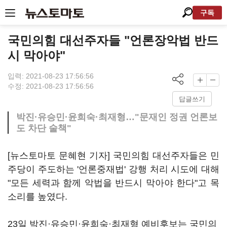
구독
국민의힘 대선주자들 "언론장악법 반드
시 막아야"
입력: 2021-08-23 17:56:56
수정: 2021-08-23 17:56:56
답글쓰기
박진·유승민·윤희숙·최재형…"문재인 정권 언론보
도 차단 술책"
[뉴스토마토 문혜현 기자] 국민의힘 대선주자들은 민
주당이 주도하는 '언론중재법' 강행 처리 시도에 대해
"모든 세력과 함께 악법을 반드시 막아야 한다"고 목
소리를 높였다.
23일 박진·유승민·윤희숙·최재형 예비후보는 국민의