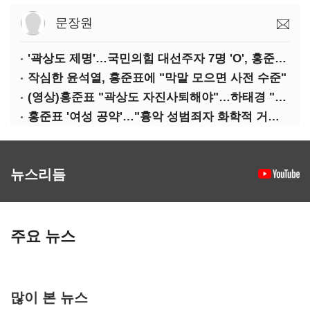
문장원
'곽상도 제명'…국민의힘 대선주자 7명 'O', 홍준표 '△'
작심한 윤석열, 홍준표에 "막말 모으면 사전 수준"
(영상)홍준표 "곽상도 자진사퇴해야"…하태경 "한가한 뒷북"
홍준표 '여성 공약'…"흉악 성범죄자 화학적 거세 추진"
뉴스리듬
주요 뉴스
많이 본 뉴스