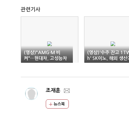
관련기사
(영상)"AMG·M 비
(영상)'수주 잔고 1T
켜"…현대차, 고성능차
h' SK이노, 해외 생산
시장 공략 박차
지 확충 속도
조재훈
뉴스북