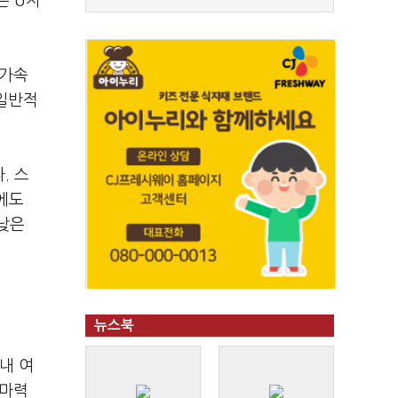
은 U자
 가속
 일반적
. 스
에도
낮은
뉴스북
내 여
0마력