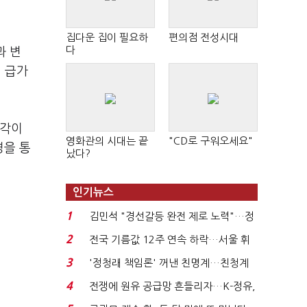
집다운 집이 필요하
편의점 전성시대
다
과 변
이 급가
생각이
영화관의 시대는 끝
"CD로 구워오세요"
경을 통
났다?
인기뉴스
1
김민석 "경선갈등 완전 제로 노력"…정
청래 "반명 공세 사...
2
전국 기름값 12주 연속 하락…서울 휘
발윳값 1909원...
3
'정청래 책임론' 꺼낸 친명계…친청계
는 추가투표 때리기...
4
전쟁에 원유 공급망 흔들리자…K-정유,
에너지안보 핵심...