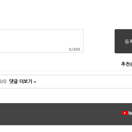
0
/
300
추천
0/0
댓글 더보기