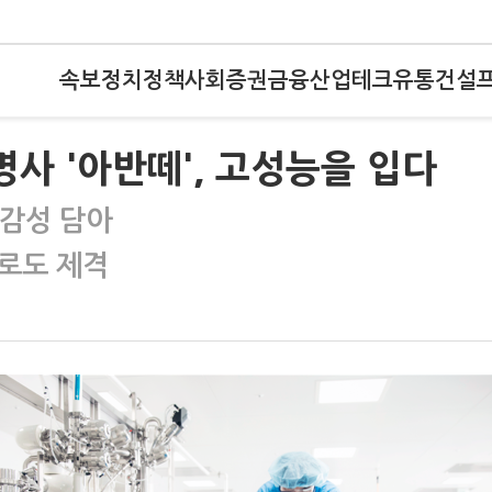
속보
정치
정책
사회
증권
금융
산업
테크
유통
건설
명사 '아반떼', 고성능을 입다
 감성 담아
로도 제격