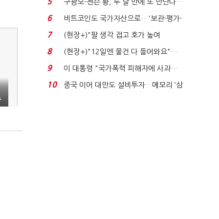
5
구광모-젠슨 황, 두 달 만에 또 만난다…
로봇·AI 등 논...
6
비트코인도 국가자산으로…'보관·평가·
처분' 기준은 ...
7
(현장+)"팔 생각 접고 호가 높여
요"…'덜 똘똘한 한 채' 20...
8
(현장+)"12일엔 물건 다 들어와요"…
빈 매대 채우며 문 연 ...
9
이 대통령 "국가폭력 피해자에 사과…
적극적 조사로 진...
10
중국 이어 대만도 설비투자…메모리 ‘삼
국전쟁’
주