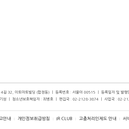
길 32, 이토마토빌딩 (합정동) ㅣ 등록번호 : 서울아 00515 ㅣ 등록일자 및 발행일자 :
성 ㅣ 청소년보호책임자 : 최병호 ㅣ 편집국 : 02-2128-3874 ㅣ 사업국 : 02-21
고안내
개인정보취급방침
IR CLUB
고충처리인제도 안내
서
I
I
I
I