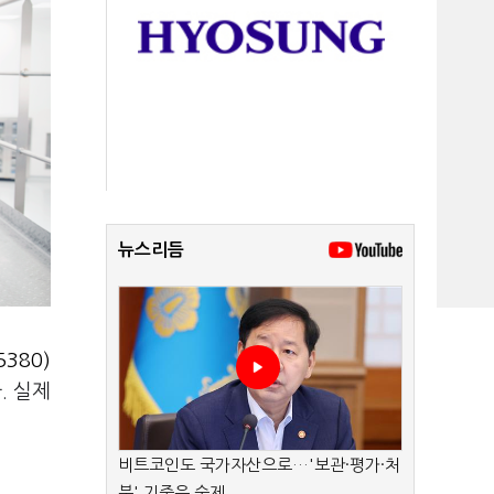
뉴스리듬
380)
. 실제
비트코인도 국가자산으로…'보관·평가·처
분' 기준은 숙제