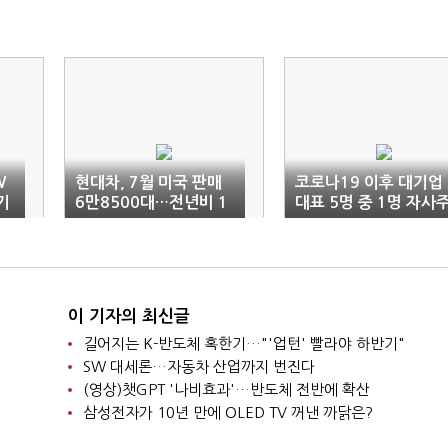
W
현대차, 7월 미국 판매
코로나19 이후 대기업
기
6만8500대…전년비 1
대표 5명 중 1명 자사
9% 증가
샀다
이 기자의 최신글
길어지는 K-반도체 혹한기…"'업턴' 빨라야 하반기"
SW 대세론…자동차 산업까지 번진다
(영상)챗GPT '나비효과'…반도체 전반에 확산
삼성전자가 10년 만에 OLED TV 꺼낸 까닭은?