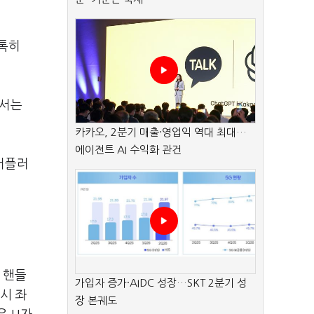
톡톡히
어서는
카카오, 2분기 매출·영업익 역대 최대…
에이전트 AI 수익화 관건
머플러
 핸들
가입자 증가·AIDC 성장…SKT 2분기 성
행시 좌
장 본궤도