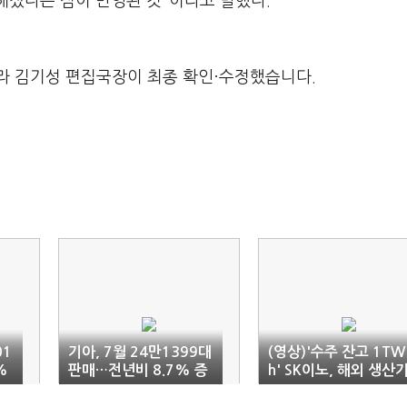
해졌다는 점이 반영된 것"이라고 말했다.
라 김기성 편집국장이 최종 확인·수정했습니다.
01
기아, 7월 24만1399대
(영상)'수주 잔고 1TW
%
판매…전년비 8.7% 증
h' SK이노, 해외 생산
가
지 확충 속도