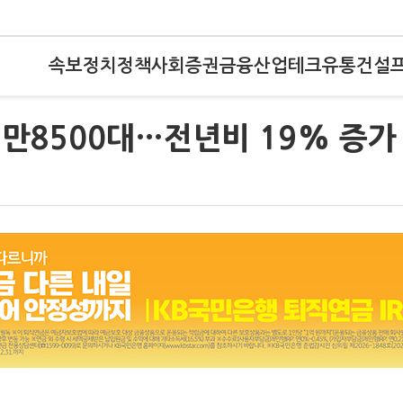
속보
정치
정책
사회
증권
금융
산업
테크
유통
건설
6만8500대…전년비 19% 증가