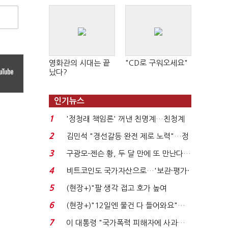
영화관의 시대는 끝
"CD로 구워오세요"
났다?
인기뉴스
1
'정청래 책임론' 꺼낸 친명계…친청계
는 추가투표 때리기...
2
김민석 "경선갈등 완전 제로 노력"…정
청래 "반명 공세 사...
3
구광모-젠슨 황, 두 달 만에 또 만난다…
로봇·AI 등 논...
4
비트코인도 국가자산으로…'보관·평가·
처분' 기준은 ...
5
(현장+)"팔 생각 접고 호가 높여
요"…'덜 똘똘한 한 채' 20...
6
(현장+)"12일엔 물건 다 들어와요"…
빈 매대 채우며 문 연 ...
7
이 대통령 "국가폭력 피해자에 사과…