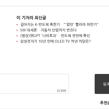
이 기자의 최신글
길어지는 K-반도체 혹한기…"'업턴' 빨라야 하반기"
SW 대세론…자동차 산업까지 번진다
(영상)챗GPT '나비효과'…반도체 전반에 확산
삼성전자가 10년 만에 OLED TV 꺼낸 까닭은?
0
/
300
추천