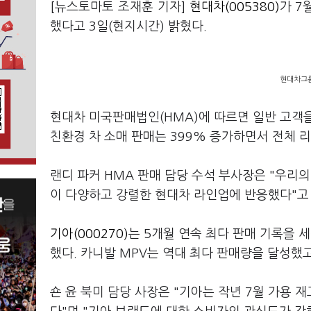
[뉴스토마토 조재훈 기자]
현대차(005380)
가 7
했다고 3일(현지시간) 밝혔다.
현대차그룹
현대차 미국판매법인(HMA)에 따르면 일반 고객을
친환경 차 소매 판매는 399% 증가하면서 전체 
랜디 파커 HMA 판매 담당 수석 부사장은 "우리
이 다양하고 강렬한 현대차 라인업에 반응했다"고
기아(000270)
는 5개월 연속 최다 판매 기록을 세
했다. 카니발 MPV는 역대 최다 판매량을 달성했고
숀 윤 북미 담당 사장은 "기아는 작년 7월 가용 