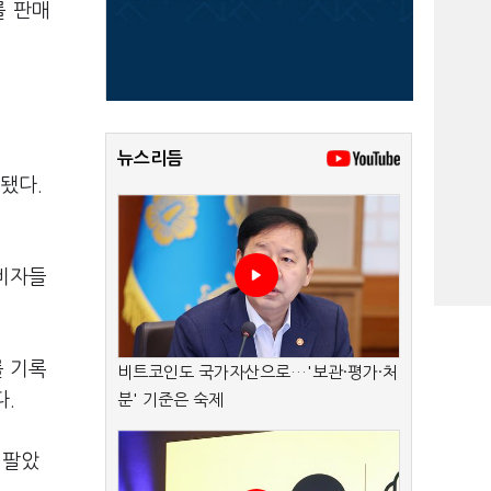
를 판매
뉴스리듬
됐다.
소비자들
를 기록
비트코인도 국가자산으로…'보관·평가·처
다.
분' 기준은 숙제
 팔았