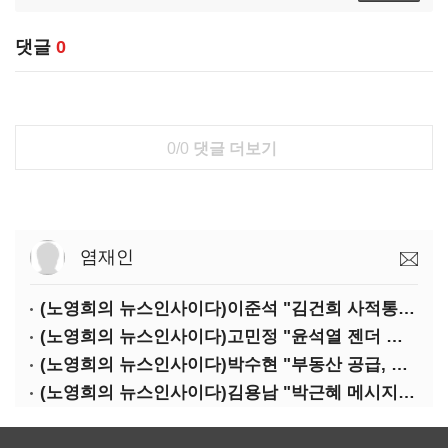
댓글
0
0/0
댓글 더보기
염재인
(노영희의 뉴스인사이다)이준석 "김건희 사적통화, '김지은 2차 가해' 성립 안 돼"
(노영희의 뉴스인사이다)고민정 "윤석열 젠더 갈라치기…갈등 불씨가 지지율 자양분"
(노영희의 뉴스인사이다)박수현 "부동산 공급, 역대 정부에 뒤지지 않아"
(노영희의 뉴스인사이다)김용남 "박근혜 메시지, '정권교체 필요성' 강조할 듯"