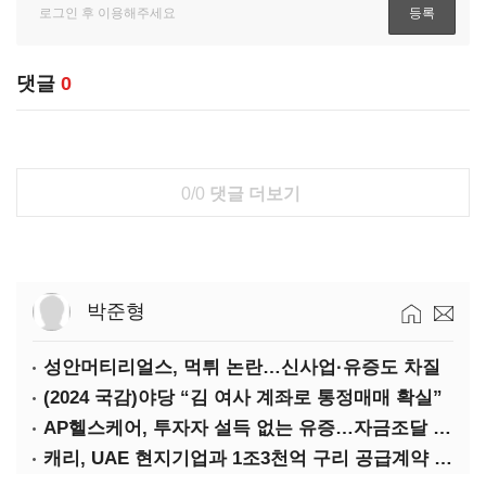
댓글
0
0/0
댓글 더보기
박준형
성안머티리얼스, 먹튀 논란…신사업·유증도 차질
(2024 국감)야당 “김 여사 계좌로 통정매매 확실”
AP헬스케어, 투자자 설득 없는 유증…자금조달 ‘빨간불’
캐리, UAE 현지기업과 1조3천억 구리 공급계약 체결