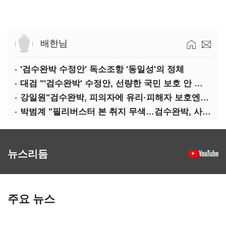
배한님
'검수완박 수정안' 독소조항 '동일성'의 정체
대검 "'검수완박' 수정안, 선량한 국민 보호 안 보여"
강일원"검수완박, 피의자에 유리·피해자 보호엔 문제"
박범계 "필리버스터 본 취지 무색…검수완박, 사실상 합의"
뉴스리듬
주요 뉴스