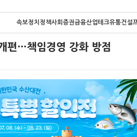
속보
정치
정책
사회
증권
금융
산업
테크
유통
건설
 개편…책임경영 강화 방점