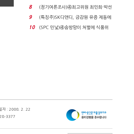
비 36% 증가...
8
(정기여론조사)④최고위원 최민희·박선
원 '양강'…서미...
9
(특징주)SK디앤디, 금감원 유증 제동에
장 초반 상한가...
10
(SPC 민낯)④솜방망이 처벌에 식품위
생법 위반 반복...
 2008. 2. 22
28-3377