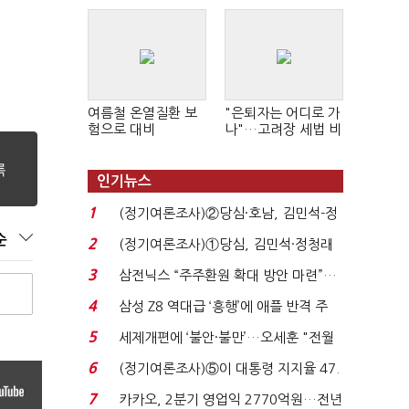
여름철 온열질환 보
"은퇴자는 어디로 가
험으로 대비
나"…고려장 세법 비
판 확산
인기뉴스
1
(정기여론조사)②당심·호남, 김민석-정
청래 '초접전'...
순
2
(정기여론조사)①당심, 김민석·정청래
'초접전'…대통령 ...
3
삼전닉스 “주주환원 확대 방안 마련”…
로이터에 성명...
4
삼성 Z8 역대급 ‘흥행’에 애플 반격 주
목…9월 ‘폴...
5
세제개편에 ‘불안·불만’…오세훈 "전월
세 구하기 더 ...
6
(정기여론조사)⑤이 대통령 지지율 47.
7%…일주일 만에 ...
7
카카오, 2분기 영업익 2770억원…전년