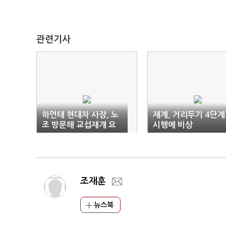
관련기사
하언태 현대차 사장, 노
재계, 거리두기 4단계
조 방문해 교섭재개 요
시행에 비상
청
조재훈
뉴스북