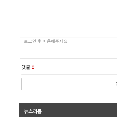
댓글
0
뉴스리듬