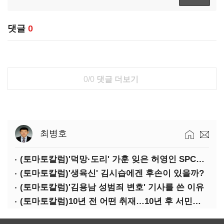
댓글
0
0/0
댓글 더보기
최병호
(토마토칼럼)'덕망·도리' 가훈 잊은 허영인 SPC그룹 회장
(토마토칼럼)'생육신' 김시습에겐 후손이 있을까?
(토마토칼럼)'김용남 성범죄 변호' 기사를 쓴 이유
(토마토칼럼)10년 전 어떤 취재…10년 후 서민석·박상용