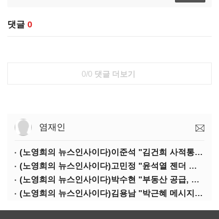
댓글
0
0/0
댓글 더보기
염재인
(노영희의 뉴스인사이다)이준석 "김건희 사적통화, '김지은 2차 가해' 성립 안 돼"
(노영희의 뉴스인사이다)고민정 "윤석열 젠더 갈라치기…갈등 불씨가 지지율 자양분"
(노영희의 뉴스인사이다)박수현 "부동산 공급, 역대 정부에 뒤지지 않아"
(노영희의 뉴스인사이다)김용남 "박근혜 메시지, '정권교체 필요성' 강조할 듯"