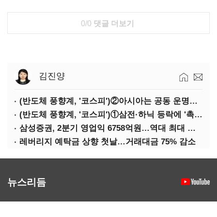
0/0
댓글 더보기
김진양
(반도체 풍향계, '코스피')②아시아는 공동 운명체?…일본·대만도 '동반 출렁'
(반도체 풍향계, '코스피')①삼전·하닉 등락에 '촉각'…코스피·나스닥 '한 몸'
삼성증권, 2분기 영업익 6758억원…역대 최대 경신
레버리지 예탁금 상향 첫날…거래대금 75% 감소
뉴스리듬