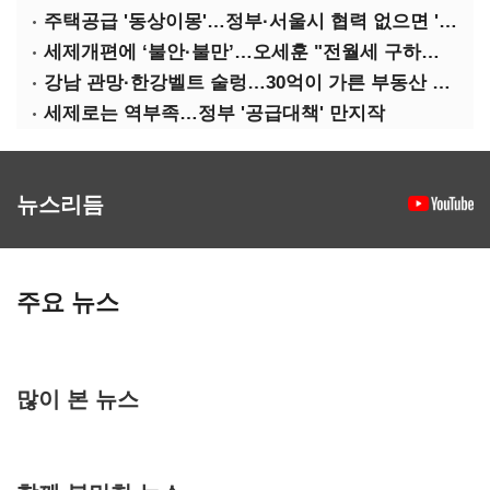
주택공급 '동상이몽'…정부·서울시 협력 없으면 '공수표'
세제개편에 ‘불안·불만’…오세훈 "전월세 구하기 더 힘들어질 것"
강남 관망·한강벨트 술렁…30억이 가른 부동산 민심
세제로는 역부족…정부 '공급대책' 만지작
뉴스리듬
주요 뉴스
많이 본 뉴스