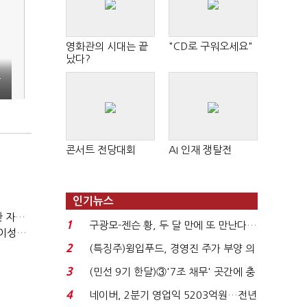
영화관의 시대는 끝
"CD로 구워오세요"
났다?
,
콘서트 전당대회
AI 인재 쟁탈전
인기뉴스
(정기여론조사)③2순위, 10명 중 4명 '송영길'…정청래 '한 자릿수'
1
구광모-젠슨 황, 두 달 만에 또 만난다…
(정기여론조사)④최고위원 최민희·박선원 '양강'…서미화·이성윤·임미애 뒤이어
로봇·AI 등 논...
2
(특징주)윙입푸드, 경영진 주가 부양 의
지에 상한가...
3
(민선 9기 한달)③'7조 채무' 곳간에 충
격…추미애, 20년...
4
네이버, 2분기 영업익 5203억원…전년