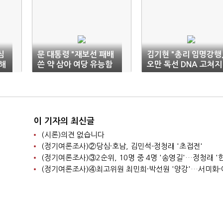
심
문 대통령 "재보선 패배
김기현 "총리 임명강행
해
쓴 약 삼아 여당 유능함
오만 독선 DNA 고쳐지
보여줘야"
지 않아"
이 기자의 최신글
(시론)의견 없습니다
(정기여론조사)②당심·호남, 김민석-정청래 '초접전'