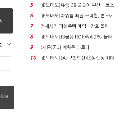
비 0.2% 감소...
5
[IB토마토]유증·CB 줄줄이 무산…코스
닥 벌점 급증에 ...
6
[IB토마토]아워홈 떠난 구미현, 본느에
340억 베팅…가...
7
전세사기 피해주택 매입 1만호 돌파…
누적 피해자 4만2...
8
[IB토마토]JB금융 RORWA 2% 돌파…
실적 견인은 은행 ...
순
9
(시론)꿈과 계획은 다르다
10
[IB토마토](AI 보험혁신)①생산성 최대
80% 개선…현실...