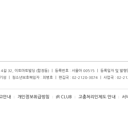
길 32, 이토마토빌딩 (합정동) ㅣ 등록번호 : 서울아 00515 ㅣ 등록일자 및 발행일자 :
성 ㅣ 청소년보호책임자 : 최병호 ㅣ 편집국 : 02-2128-3874 ㅣ 사업국 : 02-21
고안내
개인정보취급방침
IR CLUB
고충처리인제도 안내
서
I
I
I
I