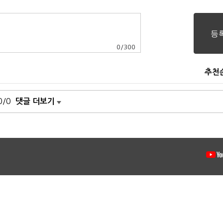
0
/
300
추천
0/0
댓글 더보기