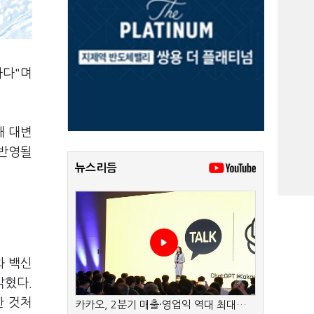
하다"며
대 대변
 반영될
뉴스리듬
과 백신
밝혔다.
한 것처
카카오, 2분기 매출·영업익 역대 최대…