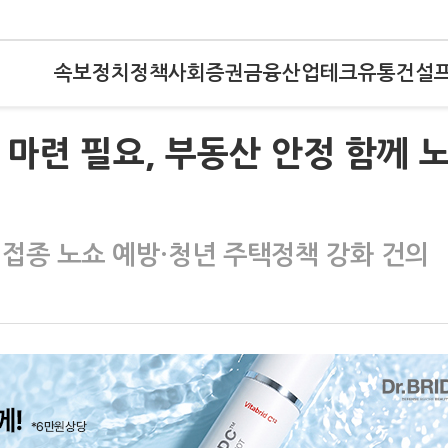
속보
정치
정책
사회
증권
금융
산업
테크
유통
건설
 마련 필요, 부동산 안정 함께 
 접종 노쇼 예방·청년 주택정책 강화 건의