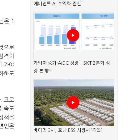
에이전트 AI 수익화 관건
남은 1
 것으로
 성격이
가입자 증가·AIDC 성장…SKT 2분기 성
게 가야
장 본궤도
강화하도
. 코로
종 속도
 정책을
대변인은
배터리 3사, 호남 ESS 시장서 ‘격돌’