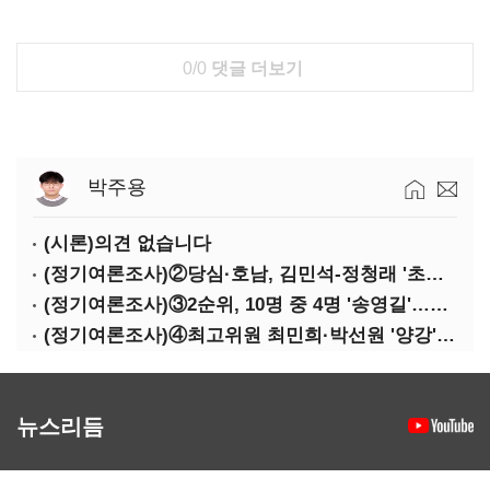
0/0
댓글 더보기
박주용
(시론)의견 없습니다
(정기여론조사)②당심·호남, 김민석-정청래 '초접전'
(정기여론조사)③2순위, 10명 중 4명 '송영길'…정청래 '한 자릿수'
(정기여론조사)④최고위원 최민희·박선원 '양강'…서미화·이성윤·임미애 뒤이어
뉴스리듬