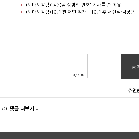
(토마토칼럼)'김용남 성범죄 변호' 기사를 쓴 이유
(토마토칼럼)10년 전 어떤 취재…10년 후 서민석·박상용
0
/
300
추천
0/0
댓글 더보기