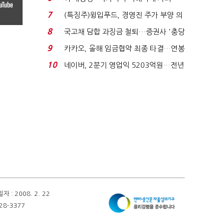
적극적 조사로 진...
7
(특징주)윙입푸드, 경영진 주가 부양 의
지에 상한가...
8
국고채 담합 과징금 철퇴…증권사 '충당
금 폭탄' 우려...
9
카카오, 올해 임금협약 최종 타결…연봉
6.3% 인상·격려...
10
네이버, 2분기 영업익 5203억원…전년
비 0.2% 감소...
 2008. 2. 22
28-3377