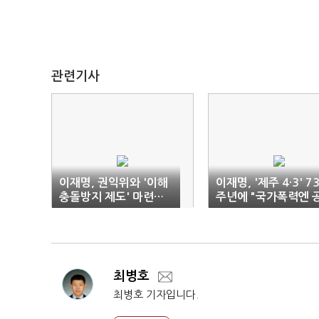
관련기사
이재명, 권익위와 '이해
이재명, '제주 4·3' 7
충돌방지 제도' 마련…
주년에 "국가폭력엔 
공직기강 이슈 선점
소시효 없다"
최병호
최병호 기자입니다.