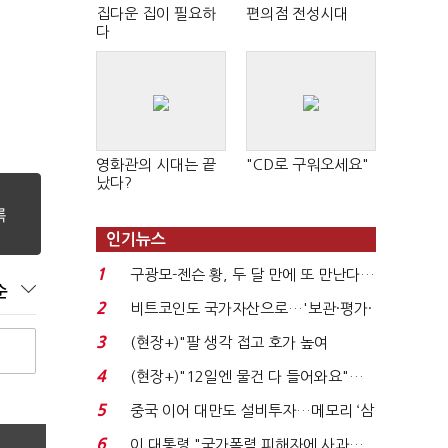
집다운 집이 필요하
편의점 전성시대
다
영화관의 시대는 끝
"CD로 구워오세요"
났다?
인기뉴스
1
구광모-젠슨 황, 두 달 만에 또 만난다…
순
로봇·AI 등 논...
2
비트코인도 국가자산으로…'보관·평가·
처분' 기준은 ...
3
(현장+)"팔 생각 접고 호가 높여
요"…'덜 똘똘한 한 채' 20...
4
(현장+)"12일엔 물건 다 들어와요"…
빈 매대 채우며 문 연 ...
5
중국 이어 대만도 설비투자…메모리 ‘삼
국전쟁’
6
이 대통령 "국가폭력 피해자에 사과…