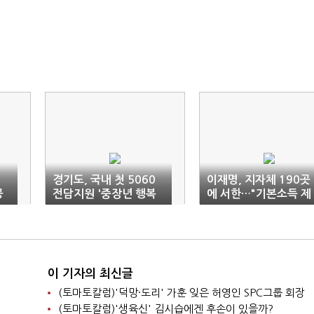
3
경기도, 국내 첫 5060
이재명, 지자체 190곳
공
전담지원 '중장년 행복
에 서한…"기본소득 제
캠퍼스' 운영
도화 힘 모으자"
이 기자의 최신글
(토마토칼럼)'덕망·도리' 가훈 잊은 허영인 SPC그룹 회장
(토마토칼럼)'생육신' 김시습에겐 후손이 있을까?