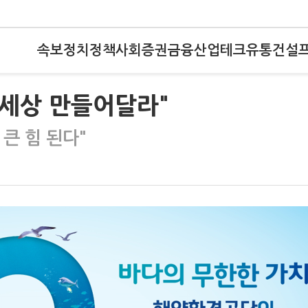
속보
정치
정책
사회
증권
금융
산업
테크
유통
건설
 세상 만들어달라"
큰 힘 된다"