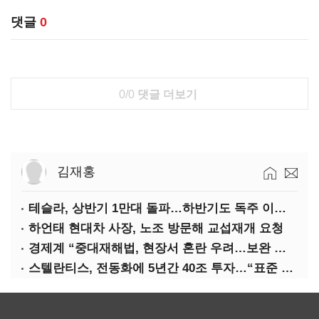
댓글
0
0/0
댓글 더보기
김재홍
테슬라, 상반기 1만대 돌파…하반기도 독주 이어질까
하언태 현대차 사장, 노조 방문해 교섭재개 요청
경제계 “중대재해법, 현장서 혼란 우려…보완 필요”
스텔란티스, 전동화에 5년간 40조 투자…“표준 제시”