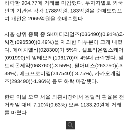
하락한 904.77에 거래를 마감했다. 투자자별로 외국
인과 기관은 각각 1788억원, 183억원을 순매도했으
며 개인은 2065억원을 순매수했다.
시총 상위 종목 중
SK머티리얼즈(036490)
(0.91%)와
씨젠(096530)
(0.49%)을 제외한 대부분이 크게 내렸
다.
에이치엘비(028300)
가 5%대,
셀트리온헬스케어
(091990)
와
알테오젠(196170)
이 4%대 급락했다.
셀
트리온제약(068760)
(-3.55%),
펄어비스(263750)
(-3.
38%),
에코프로비엠(247540)
(-3.75%),
카카오게임
즈(293490)
(-1.96%) 등도 하락 마감했다.
한편 이날 오후 서울 외환시장에서 원달러 환율은 전
거래일 대비 7.10원(0.63%) 오른 1133.20원에 거래
를 마쳤다.