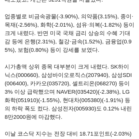
업종별로 비금속광물(-3.90%), 의약품(3.15%), 종이·
목재(-2.56%), 화학(-2.01%), 섬유·의복(-1.82%) 등이
크게 내렸다. 반면 미국 국채 금리 상승의 수혜 기대
감 등에 은행(2.31%), 철강·금속(1.52%), 금융업(0.9
5%), 보험(0.80%) 등이 강세를 보였다.
시가총액 상위 종목 대부분이 크게 내렸다.
SK하이
닉스(000660)
,
삼성바이오로직스(207940)
,
삼성SDI
(006400)
,
카카오(035720)
,
셀트리온(068270)
등이
3% 이상 급락했으며
NAVER(035420)
(-2.38%),
LG
화학(051910)
(-1.55%),
현대차(005380)
(-1.91%) 등
의 하락 폭도 컸다.
삼성전자(005930)
도 0.12% 내린
8만2000원에 마감했다.
이날 코스닥 지수는 전장 대비 18.71포인트(-2.03%)